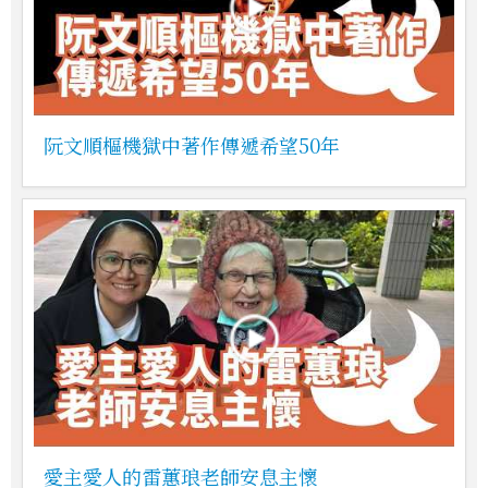
阮文順樞機獄中著作傳遞希望50年
愛主愛人的雷蕙琅老師安息主懷