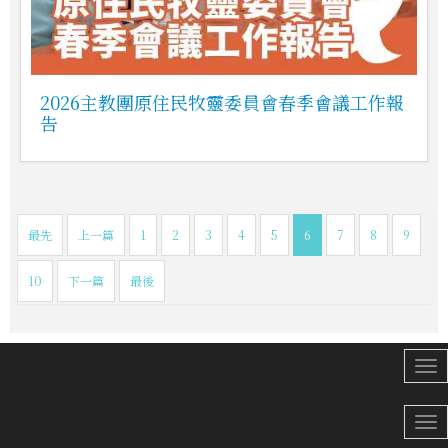
2026主教團原住民牧靈委員會春季會議工作報
告
最先
上一篇
1
2
3
4
5
6
7
8
9
10
下一篇
最後