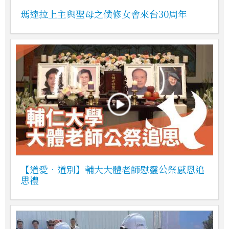
瑪達拉上主與聖母之僕修女會來台30周年
【道愛．道別】輔大大體老師慰靈公祭感恩追
思禮