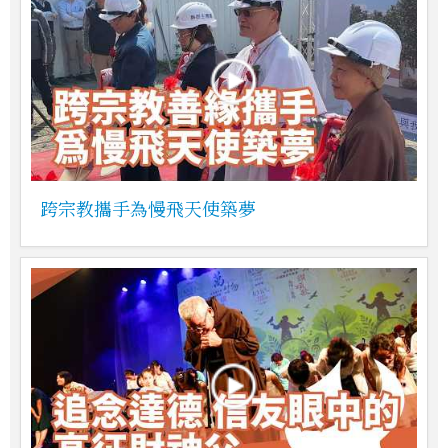
跨宗教攜手為慢飛天使築夢