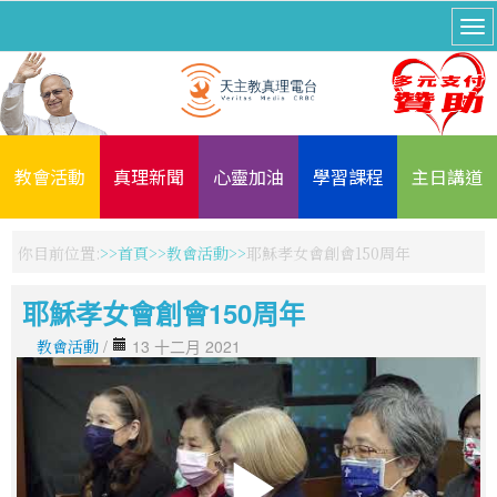
教會活動
真理新聞
心靈加油
學習課程
主日講道
你目前位置:
首頁
教會活動
耶穌孝女會創會150周年
耶穌孝女會創會150周年
教會活動
/
13 十二月 2021