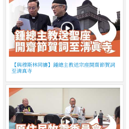
【與穆斯林同禱】鍾總主教送宗座開齋節賀詞
至清真寺