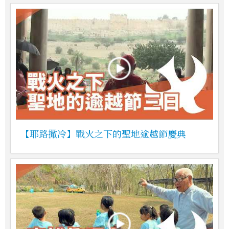
【耶路撒冷】戰火之下的聖地逾越節慶典