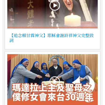
【追念賴甘霖神父】耶穌會謝詩祥神父完整致
詞