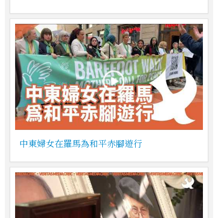
中東婦女在羅馬為和平赤腳遊行