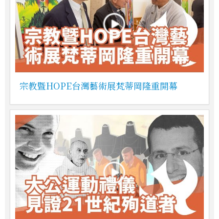
宗教暨HOPE台灣藝術展梵蒂岡隆重開幕