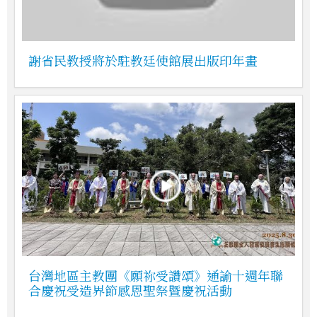
謝省民教授將於駐教廷使館展出版印年畫
台灣地區主教團《願祢受讚頌》通諭十週年聯
合慶祝受造界節感恩聖祭暨慶祝活動