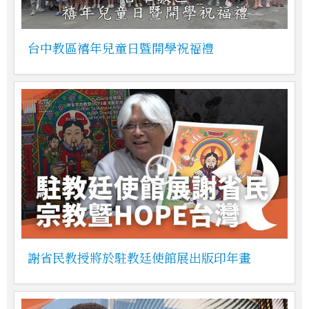
台中教區禧年兒童日暨開學祝福禮
謝省民教授將於駐教廷使館展出版印年畫