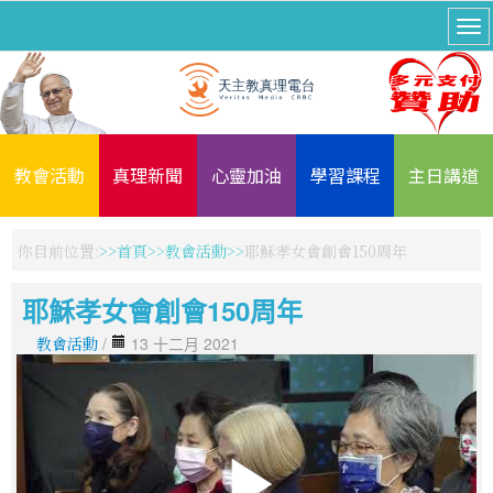
教會活動
真理新聞
心靈加油
學習課程
主日講道
你目前位置:
首頁
教會活動
耶穌孝女會創會150周年
耶穌孝女會創會150周年
教會活動
/
13 十二月 2021