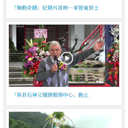
「舞動奇蹟」紀錄片首映—麥智寬修士
「吳若石神父健康服務中心」動土