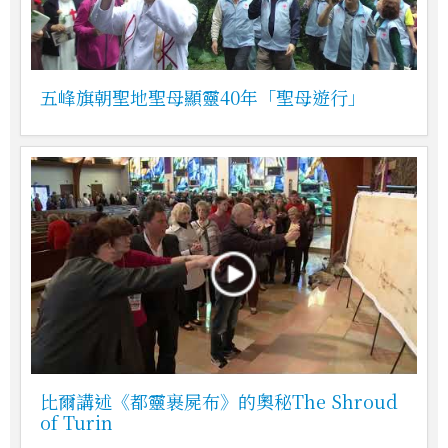
五峰旗朝聖地聖母顯靈40年「聖母遊行」
比爾講述《都靈裹屍布》的奧秘The Shroud
of Turin