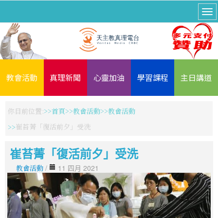
教會活動
真理新聞
心靈加油
學習課程
主日講道
你目前位置:
首頁
教會活動
教會活動
崔苔菁「復活前夕」受洗
崔苔菁「復活前夕」受洗
教會活動
/
11 四月 2021