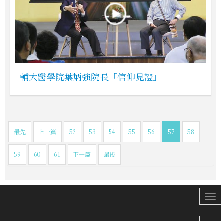
輔大醫學院葉炳強院長「信仰見證」
最先
上一篇
52
53
54
55
56
57
58
59
60
61
下一篇
最後