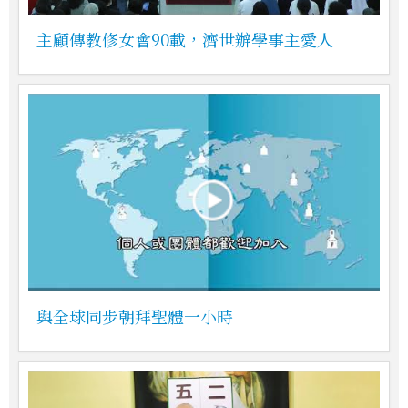
主顧傳教修女會90載，濟世辦學事主愛人
與全球同步朝拜聖體一小時