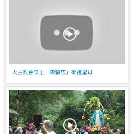
天主教會禁止「鑽轎底」敬禮聖母