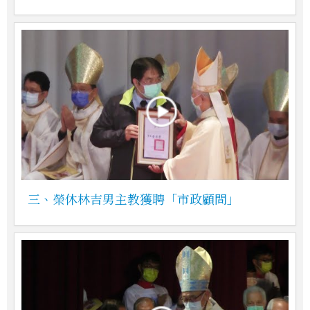
三、榮休林吉男主教獲聘「市政顧問」