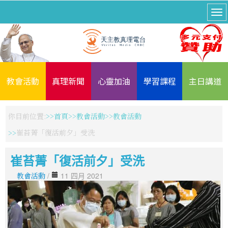
教會活動
真理新聞
心靈加油
學習課程
主日講道
你目前位置:
首頁
教會活動
教會活動
崔苔菁「復活前夕」受洗
崔苔菁「復活前夕」受洗
教會活動
/
11 四月 2021