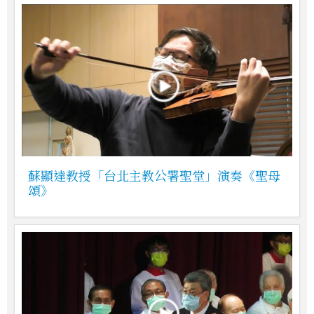
蘇顯達教授「台北主教公署聖堂」演奏《聖母
頌》