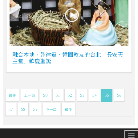
融合本地、菲律賓、韓國教友的台北「長安天
主堂」歡慶聖誕
最先
上一篇
50
51
52
53
54
55
56
57
58
59
下一篇
最後