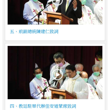
五、前副總統陳建仁致詞
四、教廷駐華代辦佳安道蒙席致詞