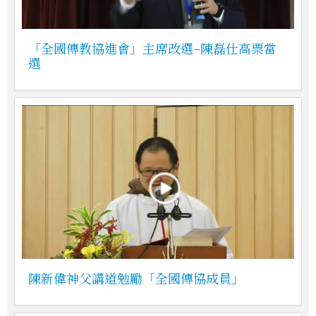
「全國傳教協進會」主席改選–陳磊仕高票當
選
陳新偉神父講道勉勵「全國傳協成員」