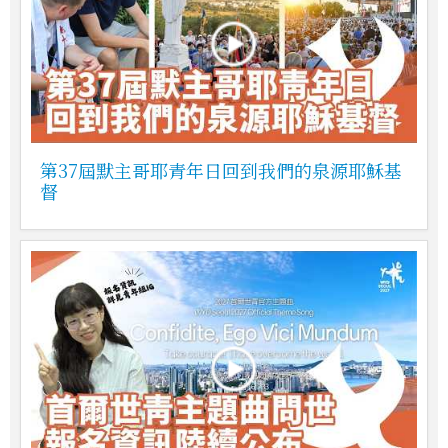
第37屆默主哥耶青年日回到我們的泉源耶穌基
督