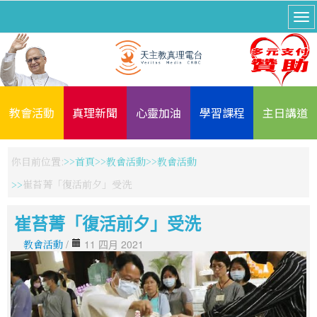
教會活動
真理新聞
心靈加油
學習課程
主日講道
你目前位置:
首頁
教會活動
教會活動
崔苔菁「復活前夕」受洗
崔苔菁「復活前夕」受洗
教會活動
/
11 四月 2021