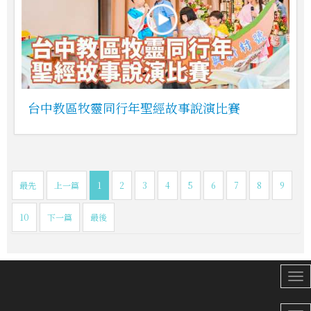
台中教區牧靈同行年聖經故事說演比賽
最先
上一篇
1
2
3
4
5
6
7
8
9
10
下一篇
最後