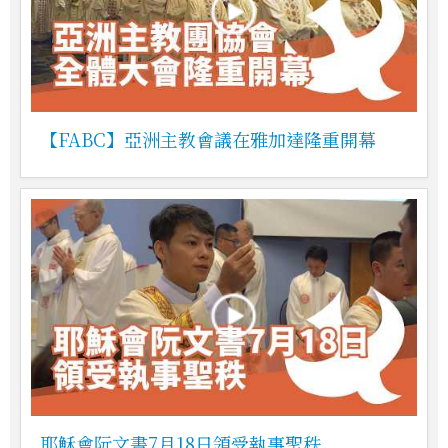
【FABC】亞洲主教會議在雅加達隆重開幕
耶穌會阮文書7月18日領受執事聖秩