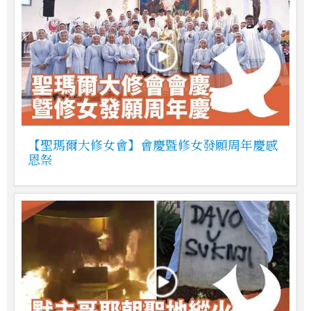
【聖瑪爾大修女會】會慶暨修女發願周年慶感
恩祭