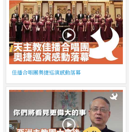
佳播合唱團奧捷巡演感動落幕