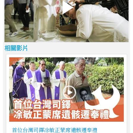
相關影片
首位台灣司鐸凃敏正蒙席遺骸遷奉禮