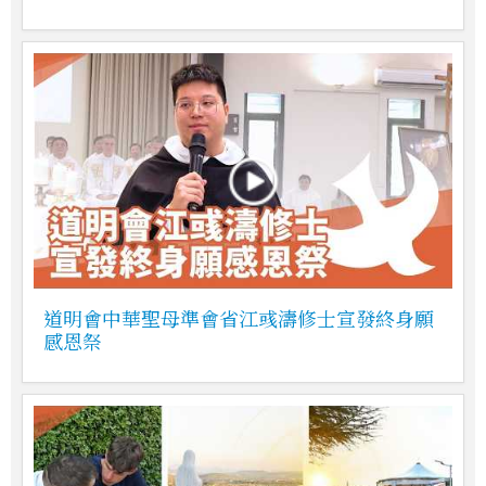
道明會中華聖母準會省江彧濤修士宣發終身願
感恩祭