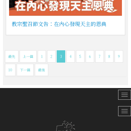
教宗聖召節文告：在內心發現天主的恩典
最先
上一篇
1
2
3
4
5
6
7
8
9
10
下一篇
最後