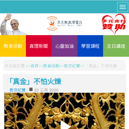
教會活動
真理新聞
心靈加油
學習課程
主日講道
你目前位置:
首頁
教會活動
教宗紀實
「真金」不怕火煉
「真金」不怕火煉
教宗紀實
/
22 三月 2020