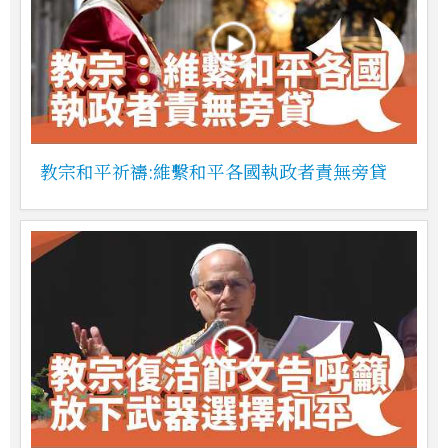
教宗和平祈禱:維繫和平各國執政者責無旁貸