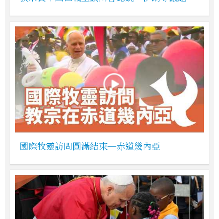
國際牧靈訪問圓滿結束─赤道幾內亞