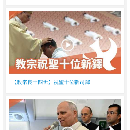
【教宗良十四世】祝聖十位新司鐸