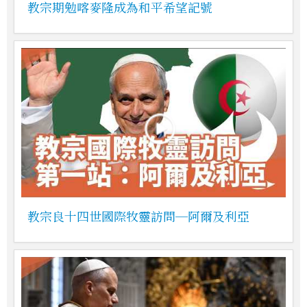
教宗期勉喀麥隆成為和平希望記號
教宗良十四世國際牧靈訪問─阿爾及利亞