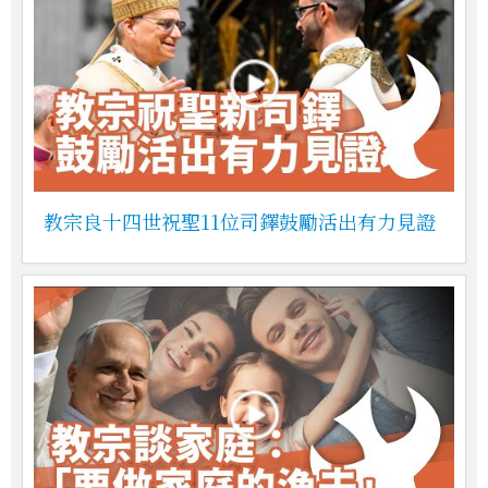
教宗良十四世祝聖11位司鐸鼓勵活出有力見證