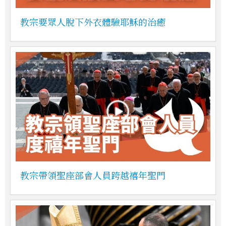
教宗要眾人脫下外衣體驗耶穌的治癒
教宗帶領聖座部會人員跨越禧年聖門