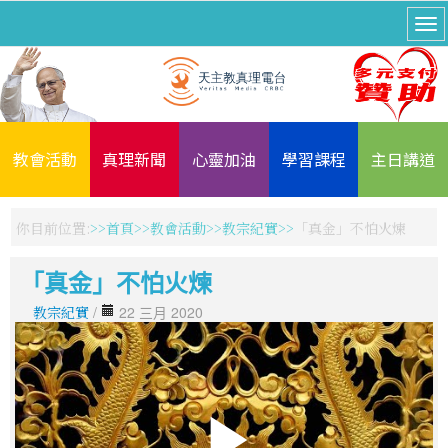
教會活動
真理新聞
心靈加油
學習課程
主日講道
你目前位置:
首頁
教會活動
教宗紀實
「真金」不怕火煉
「真金」不怕火煉
教宗紀實
/
22 三月 2020