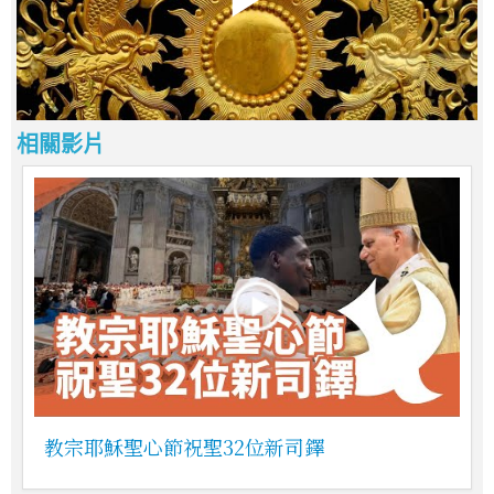
相關影片
教宗耶穌聖心節祝聖32位新司鐸