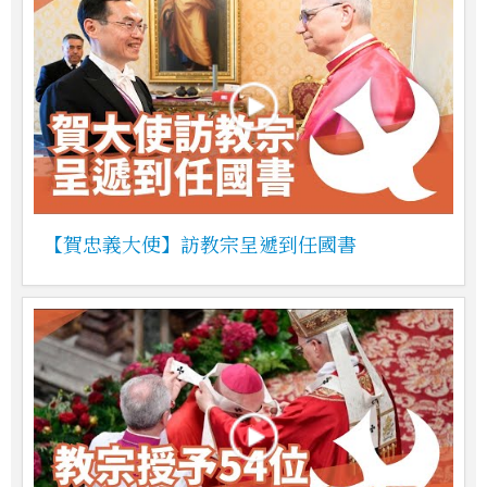
【賀忠義大使】訪教宗呈遞到任國書