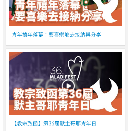
青年禧年落幕：要喜樂地去接納與分享
【教宗致函】第36屆默主哥耶青年日