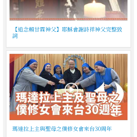
【追念賴甘霖神父】耶穌會謝詩祥神父完整致
詞
瑪達拉上主與聖母之僕修女會來台30周年