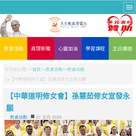
教會活動
真理新聞
心靈加油
學習課程
主日講道
你目前位置:
首頁
教會活動
教會活動
【中華道明修女會】孫慧茹修女宣發永願
【中華道明修女會】孫慧茹修女宣發永
願
教會活動
/
01 五月 2026