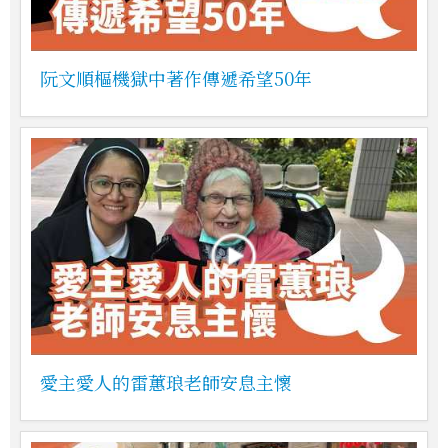
阮文順樞機獄中著作傳遞希望50年
愛主愛人的雷蕙琅老師安息主懷