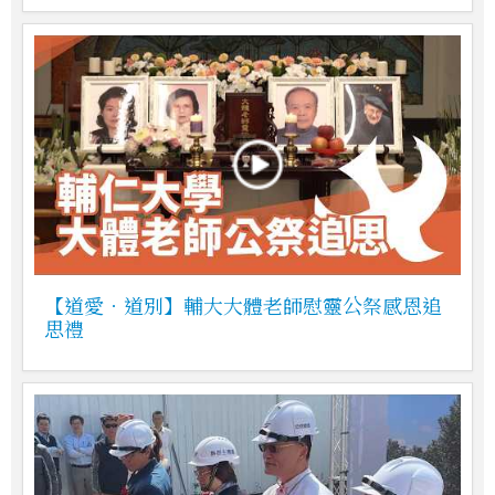
【道愛．道別】輔大大體老師慰靈公祭感恩追
思禮