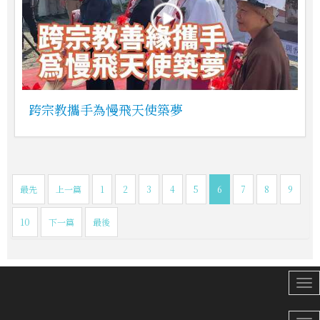
跨宗教攜手為慢飛天使築夢
最先
上一篇
1
2
3
4
5
6
7
8
9
10
下一篇
最後