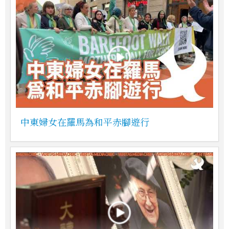
中東婦女在羅馬為和平赤腳遊行