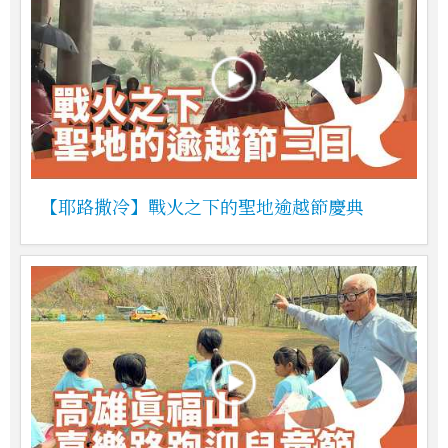
【耶路撒冷】戰火之下的聖地逾越節慶典