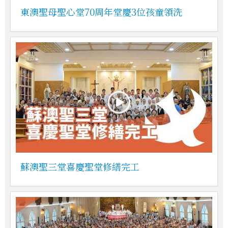
東澳聖母聖心堂70周年堂慶3位孩童領洗
蘇澳聖三堂喜慶聖堂修繕完工