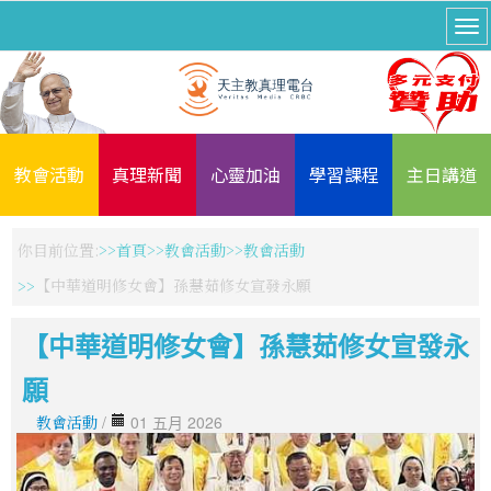
教會活動
真理新聞
心靈加油
學習課程
主日講道
你目前位置:
首頁
教會活動
教會活動
【中華道明修女會】孫慧茹修女宣發永願
【中華道明修女會】孫慧茹修女宣發永
願
教會活動
/
01 五月 2026