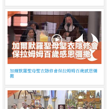
加爾默羅聖母聖衣隱修會保拉姆姆百歲感恩彌
撒