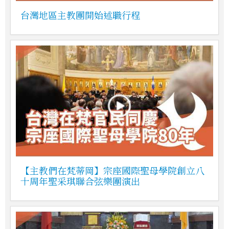
台灣地區主教團開始述職行程
【主教們在梵蒂岡】宗座國際聖母學院創立八
十周年聖采琪聯合弦樂團演出