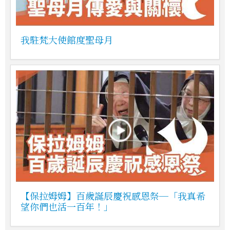
我駐梵大使館度聖母月
【保拉姆姆】百歲誕辰慶祝感恩祭─「我真希
望你們也活一百年！」