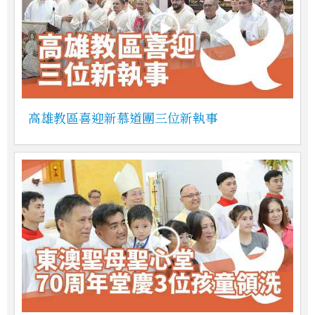
高雄教區喜迎新慕道團三位新執事