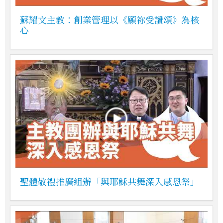
蘇耀文主教：創業管理以《願祢受讚頌》為核
心
聖體敬禮推廣組辦「與耶穌共舞深入感恩祭」