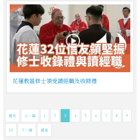
花蓮教區修士領受讀經職及收錄禮
最先
上一篇
1
2
3
4
5
6
7
8
9
10
下一篇
最後