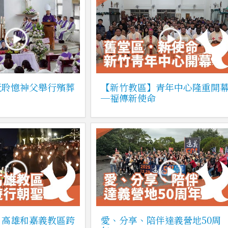
阮聆憶神父舉行殯葬
【新竹教區】青年中心隆重開
─福傳新使命
】高雄和嘉義教區跨
愛、分享、陪伴達義營地50周