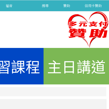
福音
separator
搜尋
贊助
信用卡贊助
習課程
主日講道