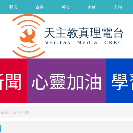
藝文
音樂
英文
家庭
人物
新聞
心靈加油
學
茹修女宣發永願
願