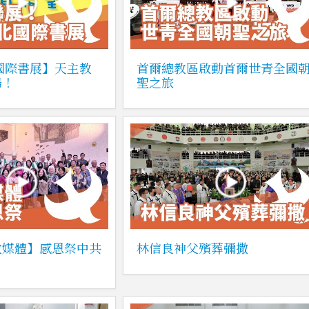
北國際書展】天主教
首爾總教區啟動首爾世青全國
場！
聖之旅
教媒體】感恩祭中共
林信良神父殯葬彌撒