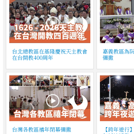
台北總教區在基隆慶祝天主教會
嘉義教區為
在台開教400周年
彌撒
台灣各教區禧年閉幕彌撒
【跨年遊行