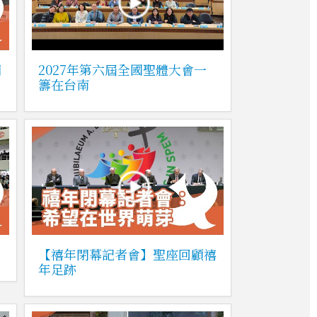
朝
2027年第六屆全國聖體大會一
籌在台南
【禧年閉幕記者會】聖座回顧禧
年足跡