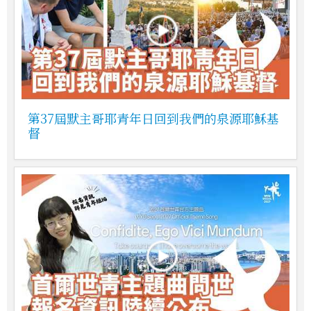
第37屆默主哥耶青年日回到我們的泉源耶穌基
督