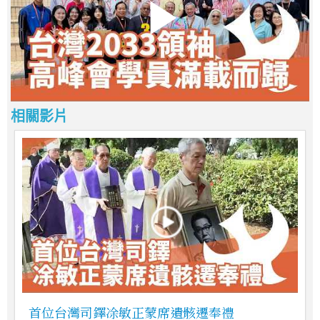
相關影片
首位台灣司鐸凃敏正蒙席遺骸遷奉禮