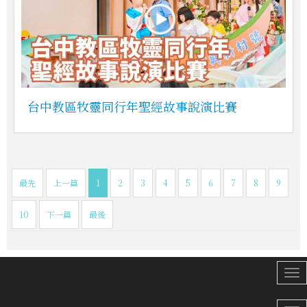
台中教區牧靈同行年聖經故事說演比賽
最先
上一篇
1
2
3
4
5
6
7
8
9
10
下一篇
最後