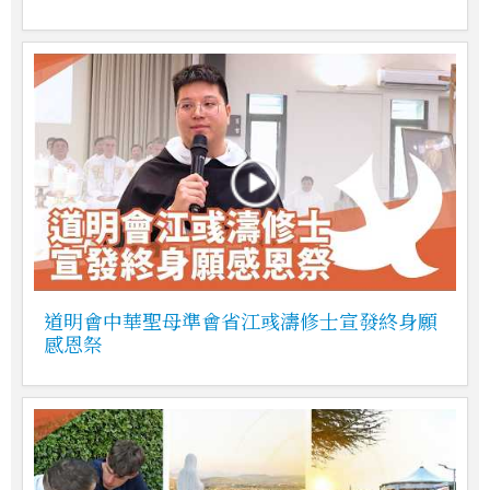
道明會中華聖母準會省江彧濤修士宣發終身願
感恩祭