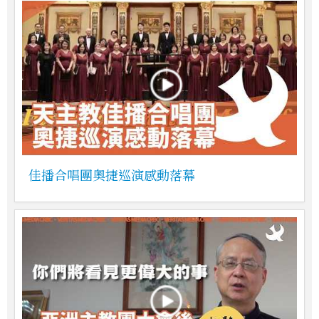
佳播合唱團奧捷巡演感動落幕