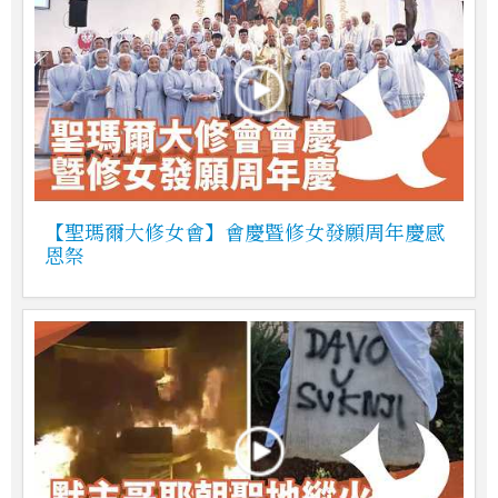
【聖瑪爾大修女會】會慶暨修女發願周年慶感
恩祭