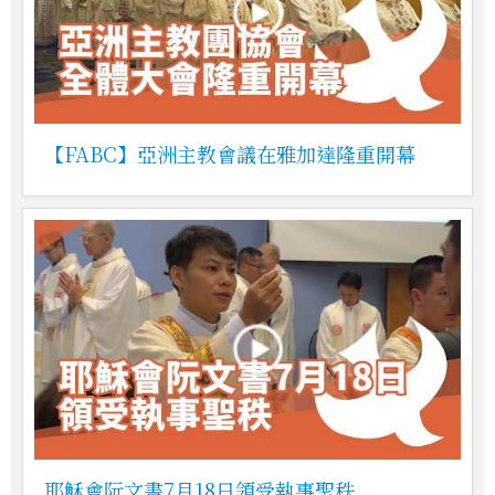
【FABC】亞洲主教會議在雅加達隆重開幕
耶穌會阮文書7月18日領受執事聖秩