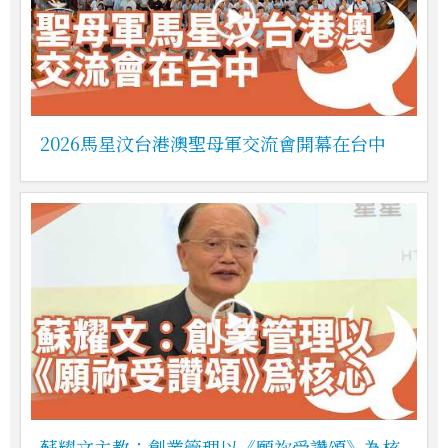
2026馬星汶台港澳聖母軍交流會開幕在台中
蘇耀文主教：創業管理以《願祢受讚頌》為核