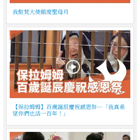
我駐梵大使館度聖母月
【保拉姆姆】百歲誕辰慶祝感恩祭─「我真希
望你們也活一百年！」