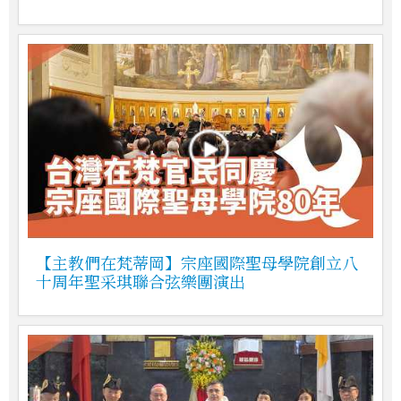
【主教們在梵蒂岡】宗座國際聖母學院創立八
十周年聖采琪聯合弦樂團演出