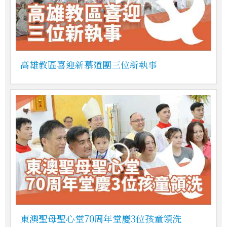
高雄教區喜迎新慕道團三位新執事
東澳聖母聖心堂70周年堂慶3位孩童領洗