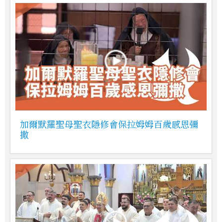
加爾默羅聖母聖衣隱修會保拉姆姆百歲感恩彌
撒