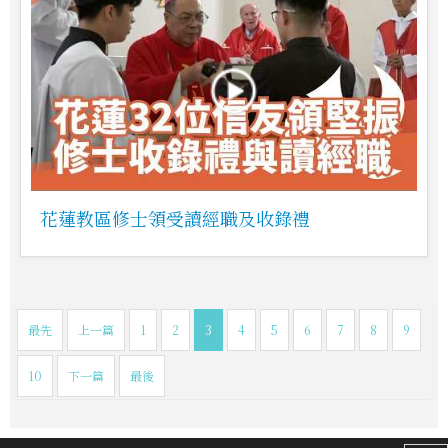
花蓮教區修士領受讀經職及收錄禮
最先
上一篇
1
2
3
4
5
6
7
8
9
10
下一篇
最後