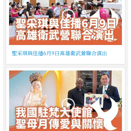
聖采琪與佳播6月9日高雄衛武營聯合演出