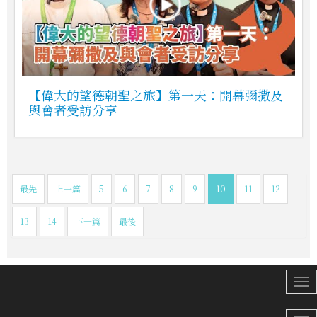
【偉大的望德朝聖之旅】第一天：開幕彌撒及
與會者受訪分享
最先
上一篇
5
6
7
8
9
10
11
12
13
14
下一篇
最後