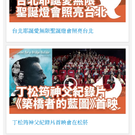
台北耶誕愛無限聖誕燈會照亮台北
丁松筠神父紀錄片首映會在松菸