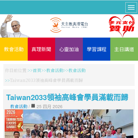
教會活動
真理新聞
心靈加油
學習課程
主日講道
你目前位置:
首頁
教會活動
教會活動
Taiwan2033領袖高峰會學員滿載而歸
Taiwan2033領袖高峰會學員滿載而歸
教會活動
/
25 四月 2026