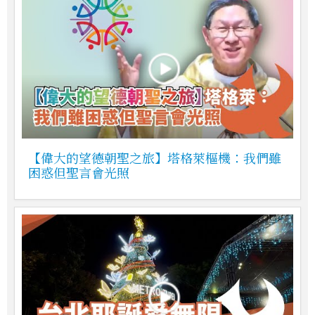
【偉大的望德朝聖之旅】塔格萊樞機：我們雖
困惑但聖言會光照