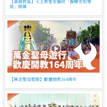
【嘉義教區】天主教聖家醫院「醫療史前導
展」開幕
【萬金聖母聖殿】歡慶開教164周年