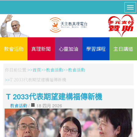
教會活動
真理新聞
心靈加油
學習課程
主日講道
你目前位置:
首頁
教會活動
教會活動
T 2033代表期望建構福傳新機
T 2033代表期望建構福傳新機
教會活動
/
18 四月 2026