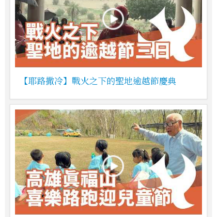
【耶路撒冷】戰火之下的聖地逾越節慶典