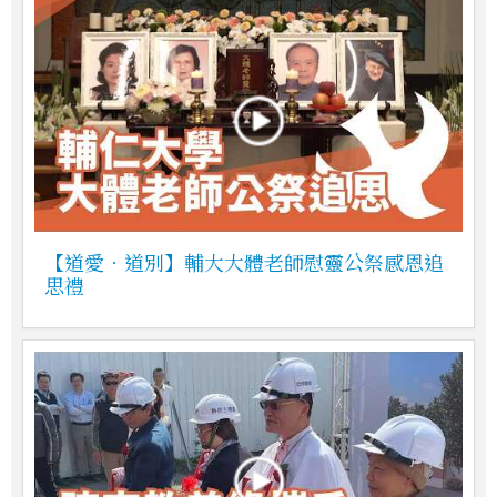
【道愛．道別】輔大大體老師慰靈公祭感恩追
思禮