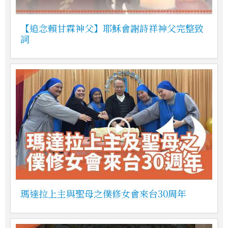
【追念賴甘霖神父】耶穌會謝詩祥神父完整致
詞
瑪達拉上主與聖母之僕修女會來台30周年