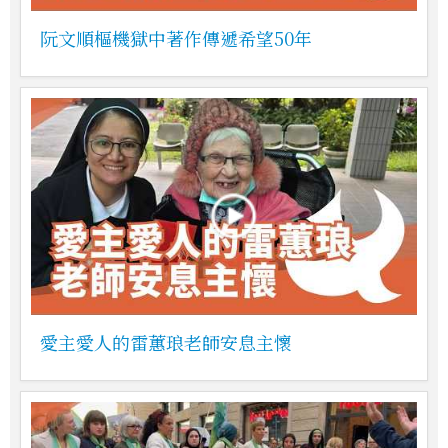
阮文順樞機獄中著作傳遞希望50年
愛主愛人的雷蕙琅老師安息主懷