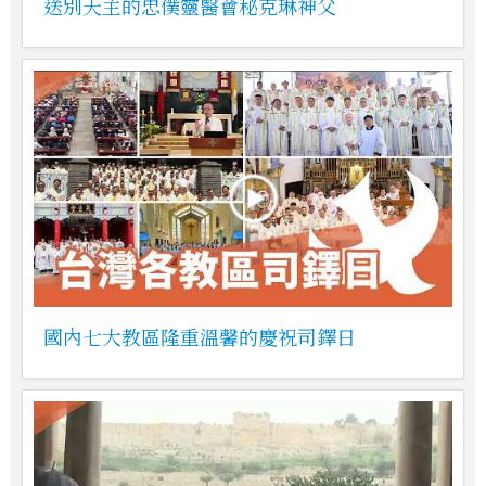
送別天主的忠僕靈醫會秘克琳神父
國內七大教區隆重溫馨的慶祝司鐸日