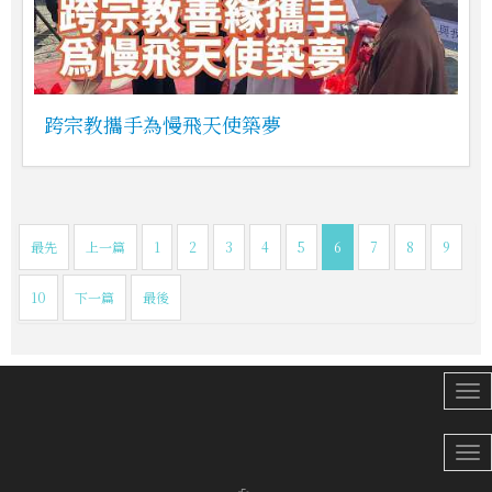
跨宗教攜手為慢飛天使築夢
最先
上一篇
1
2
3
4
5
6
7
8
9
10
下一篇
最後