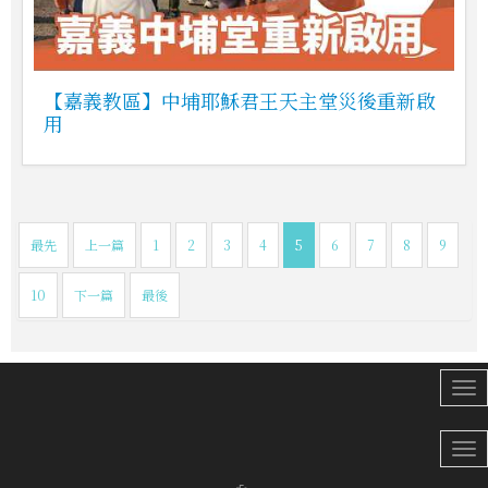
【嘉義教區】中埔耶穌君王天主堂災後重新啟
用
最先
上一篇
1
2
3
4
5
6
7
8
9
10
下一篇
最後