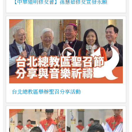
【中華道明修女會】孫慧茹修女宣發永願
台北總教區舉辦聖召分享活動