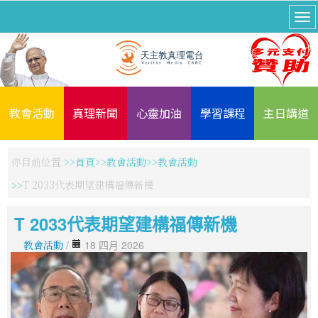
教會活動
真理新聞
心靈加油
學習課程
主日講道
你目前位置:
首頁
教會活動
教會活動
T 2033代表期望建構福傳新機
T 2033代表期望建構福傳新機
教會活動
/
18 四月 2026