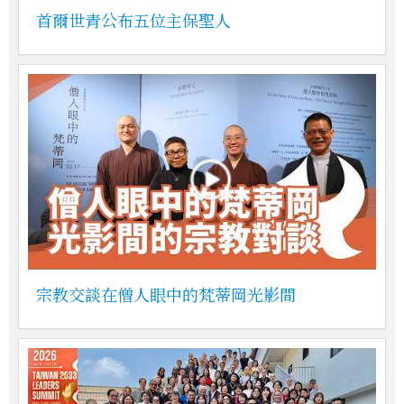
首爾世青公布五位主保聖人
宗教交談在僧人眼中的梵蒂岡光影間