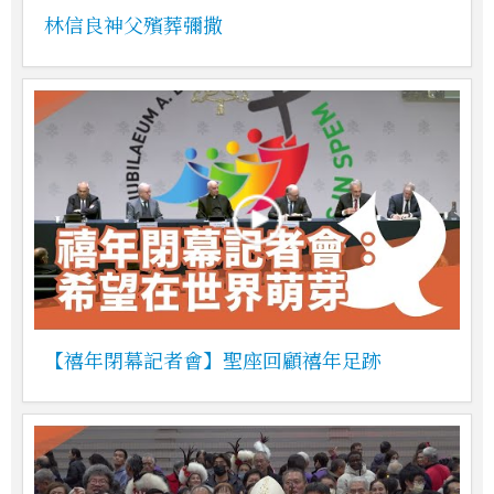
林信良神父殯葬彌撒
【禧年閉幕記者會】聖座回顧禧年足跡