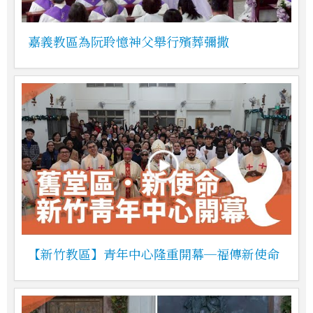
嘉義教區為阮聆憶神父舉行殯葬彌撒
【新竹教區】青年中心隆重開幕─福傳新使命