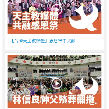
【台灣天主教媒體】感恩祭中共融