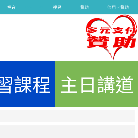
福音
separator
搜尋
贊助
信用卡贊助
習課程
主日講道