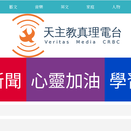
藝文
音樂
英文
家庭
人物
新聞
心靈加油
學