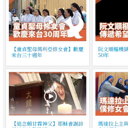
【童貞聖母瑪利亞修女會】歡慶
阮文順樞機
來台三十週年
50年
【追念賴甘霖神父】耶穌會謝詩
瑪達拉上主