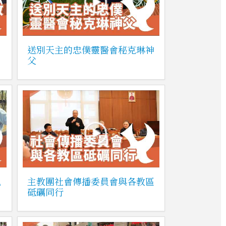
送別天主的忠僕靈醫會秘克琳神
父
兒
主教團社會傳播委員會與各教區
砥礪同行