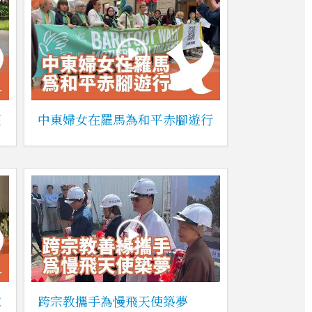
懷
中東婦女在羅馬為和平赤腳遊行
慰
跨宗教攜手為慢飛天使築夢