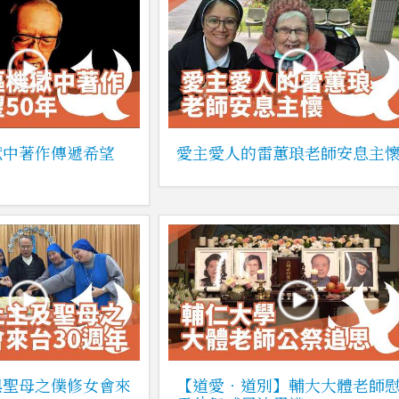
獄中著作傳遞希望
愛主愛人的雷蕙琅老師安息主
與聖母之僕修女會來
【道愛．道別】輔大大體老師