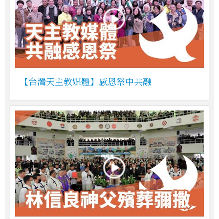
【台灣天主教媒體】感恩祭中共融