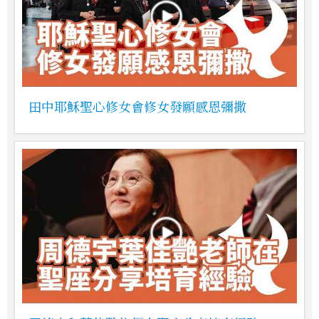
田中耶穌聖心修女會修女發願感恩彌撒