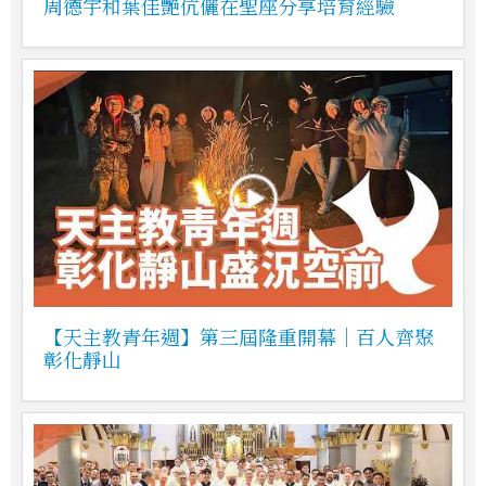
周德宇和葉佳艷伉儷在聖座分享培育經驗
【天主教青年週】第三屆隆重開幕｜百人齊聚
彰化靜山