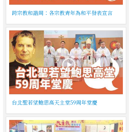
跨宗教和諧周：各宗教青年為和平發表宣言
台北聖若望鮑思高天主堂59周年堂慶