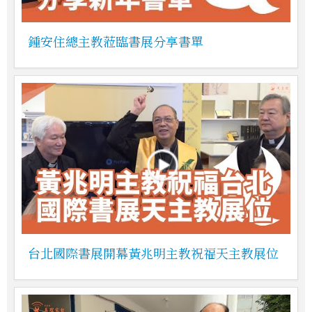
鍾安住總主教蒞臨書展分享書單
台北國際書展開幕黃兆明主教祝福天主教展位