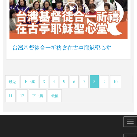
台灣基督徒合一祈禱會在古亭耶穌聖心堂
最先
上一篇
3
4
5
6
7
8
9
10
11
12
下一篇
最後