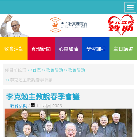
教會活動
真理新聞
心靈加油
學習課程
主日講道
你目前位置:
首頁
教會活動
教會活動
李克勉主教說春季會議
李克勉主教說春季會議
教會活動
/
11 四月 2026