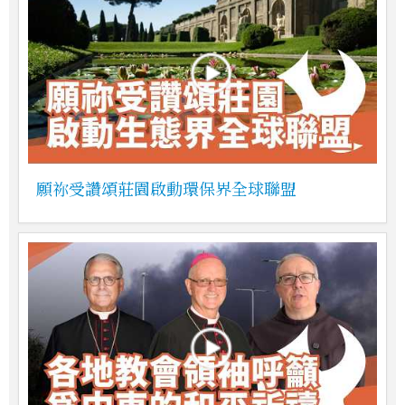
願祢受讚頌莊園啟動環保界全球聯盟