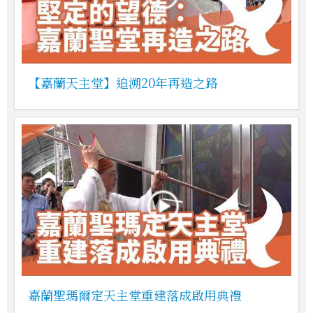
【嘉蘭天主堂】追溯20年再造之路
嘉蘭聖瑪爾定天主堂重建落成啟用典禮