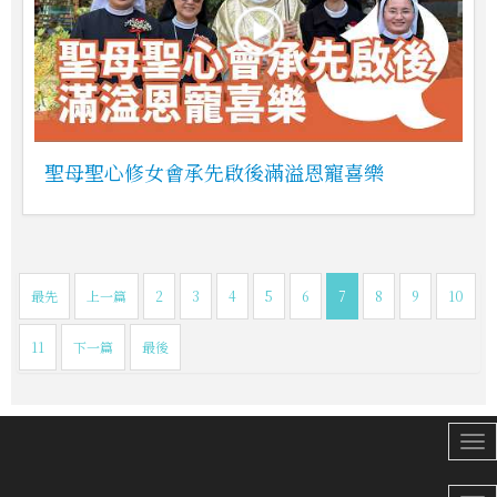
聖母聖心修女會承先啟後滿溢恩寵喜樂
最先
上一篇
2
3
4
5
6
7
8
9
10
11
下一篇
最後