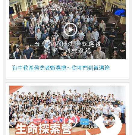
台中教區候洗者甄選禮～從叩門到被選錄