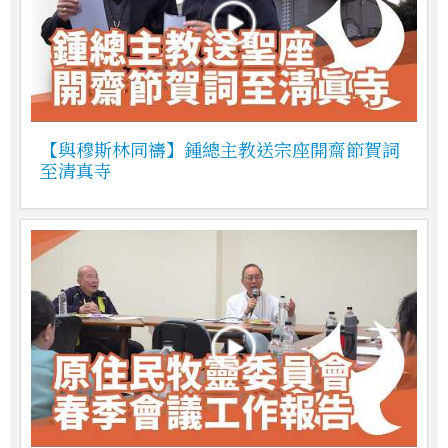
【與穆斯林同禱】鍾總主教送宗座開齋節賀詞
至清真寺