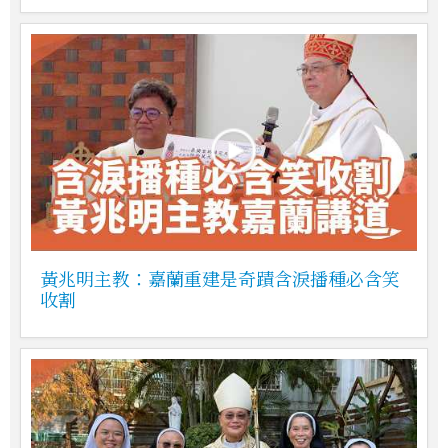
黃兆明主教：嘉蘭重建是奇蹟含淚播種必含笑
收割