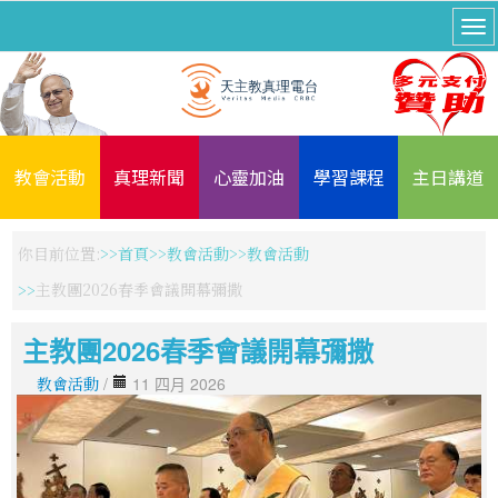
教會活動
真理新聞
心靈加油
學習課程
主日講道
你目前位置:
首頁
教會活動
教會活動
主教團2026春季會議開幕彌撒
主教團2026春季會議開幕彌撒
教會活動
/
11 四月 2026