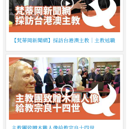
【梵蒂岡新聞網】採訪台港澳主教｜主教述職
主教團致贈木雕人像給教宗良十四世