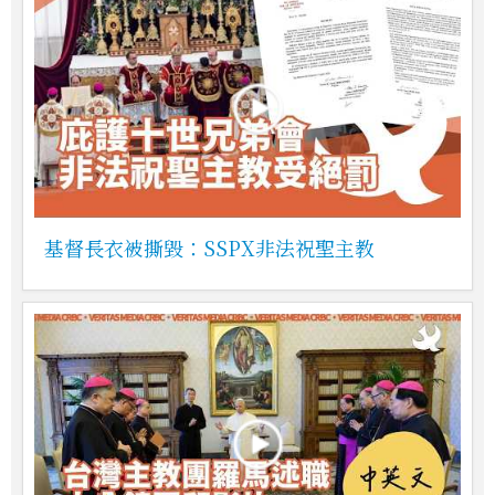
基督長衣被撕毀：SSPX非法祝聖主教