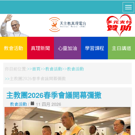
教會活動
真理新聞
心靈加油
學習課程
主日講道
你目前位置:
首頁
教會活動
教會活動
主教團2026春季會議開幕彌撒
主教團2026春季會議開幕彌撒
教會活動
/
11 四月 2026