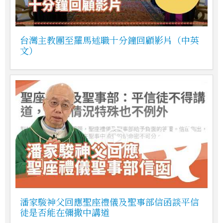
台灣主教團至羅馬述職十分鐘回顧影片（中英
文）
潘家駿神父回應聖座禮儀及聖事部信函談平信
徒是否能在彌撒中講道