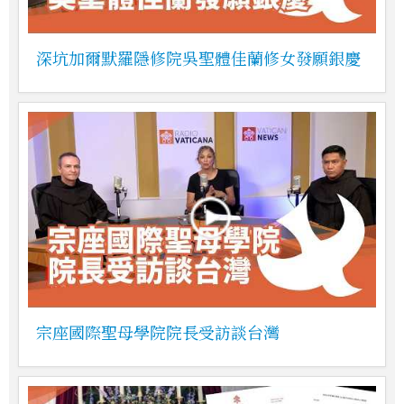
深坑加爾默羅隱修院吳聖體佳蘭修女發願銀慶
宗座國際聖母學院院長受訪談台灣