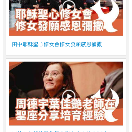
田中耶穌聖心修女會修女發願感恩彌撒