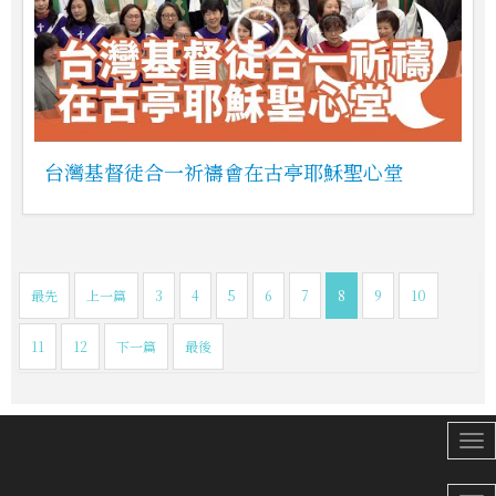
台灣基督徒合一祈禱會在古亭耶穌聖心堂
最先
上一篇
3
4
5
6
7
8
9
10
11
12
下一篇
最後