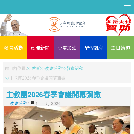
教會活動
真理新聞
心靈加油
學習課程
主日講道
你目前位置:
首頁
教會活動
教會活動
主教團2026春季會議開幕彌撒
主教團2026春季會議開幕彌撒
教會活動
/
11 四月 2026