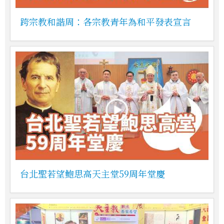
跨宗教和諧周：各宗教青年為和平發表宣言
台北聖若望鮑思高天主堂59周年堂慶