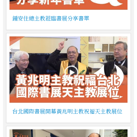
鍾安住總主教蒞臨書展分享書單
台北國際書展開幕黃兆明主教祝福天主教展位