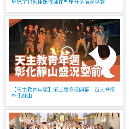
周德宇和葉佳艷伉儷在聖座分享培育經驗
【天主教青年週】第三屆隆重開幕｜百人齊聚
彰化靜山