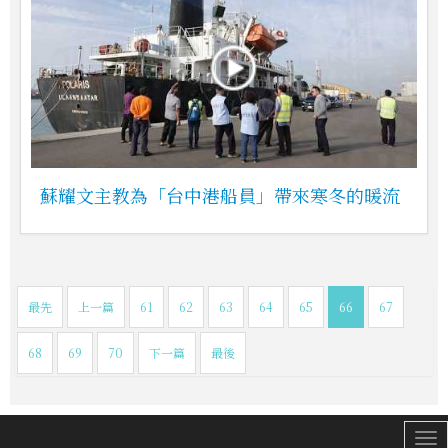
蘇耀文主教為「台中港船員」帶來寒冬的暖流
最先
上一篇
61
62
63
64
65
66
67
68
69
70
下一篇
最後