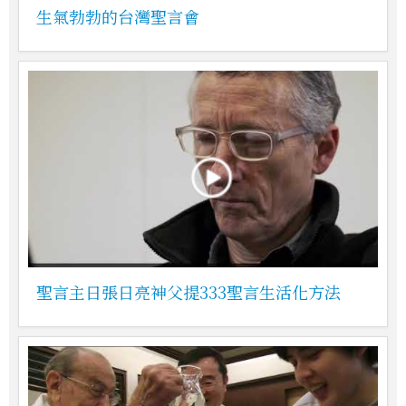
生氣勃勃的台灣聖言會
聖言主日張日亮神父提333聖言生活化方法