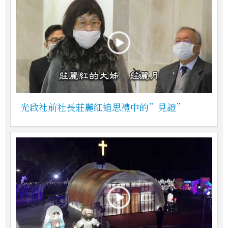
光啟社前社長莊麗紅追思禮中的”見證”