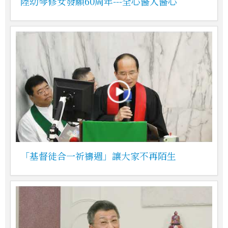
陸幼琴修女發願60周年---全心醫人醫心
「基督徒合一祈禱週」讓大家不再陌生