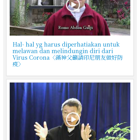
Hal- hal yg harus diperhatiakan untuk
melawan dan melindungin diri dari
Virus Corona〈滿神父籲請印尼朋友做好防
疫〉