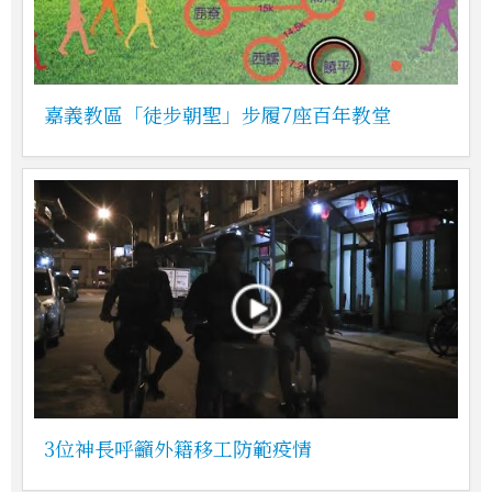
嘉義教區「徒步朝聖」步履7座百年教堂
3位神長呼籲外籍移工防範疫情