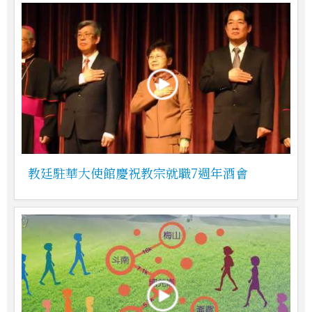
教廷駐華大使館慶祝教宗就職7週年酒會