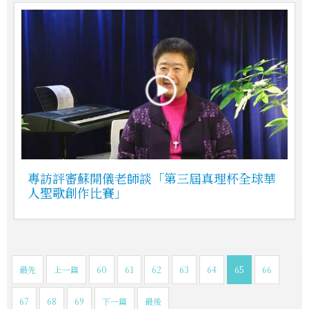
專訪評審蘇開儀老師談「第三屆真理杯全球華
人聖歌創作比賽」
最先
上一篇
60
61
62
63
64
65
66
67
68
69
下一篇
最後