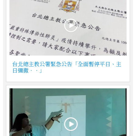
台北總主教公署緊急公告「全面暫停平日、主
日彌撒‧‧」