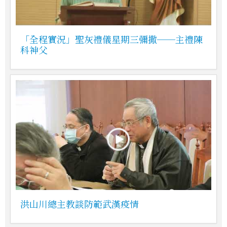
「全程實況」聖灰禮儀星期三彌撒──主禮陳
科神父
洪山川總主教談防範武漢疫情