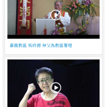
嘉義教區 吳終源 神父為教區署理