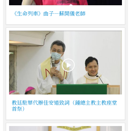
《生命列車》曲子—蘇開儀老師
教廷駐華代辦佳安道致詞（鍾總主教主教座堂
首祭）