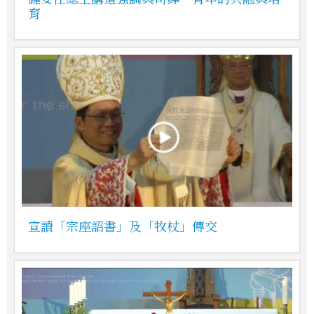
育
宣讀「宗座詔書」及「牧杖」傳交