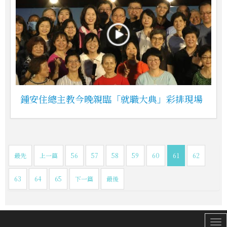
鍾安住總主教今晚親臨「就職大典」彩排現場
最先
上一篇
56
57
58
59
60
61
62
63
64
65
下一篇
最後