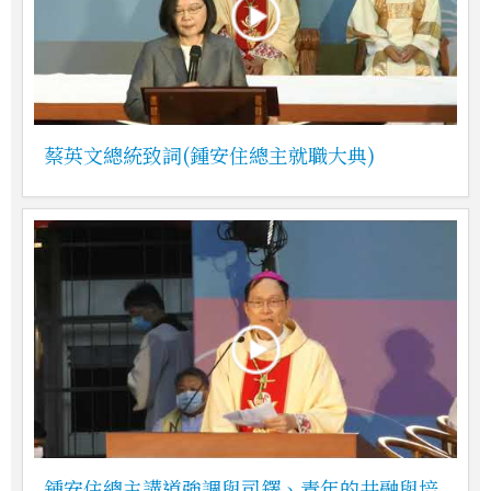
蔡英文總統致詞(鍾安住總主就職大典)
鍾安住總主講道強調與司鐸、青年的共融與培