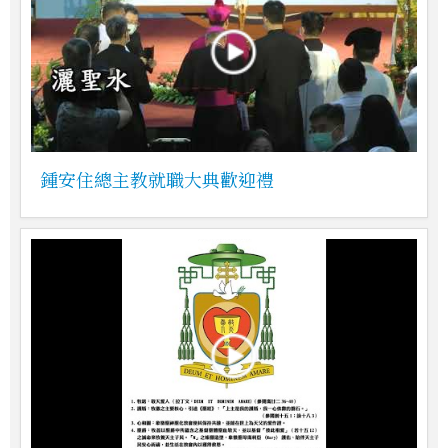
鍾安住總主教就職大典歡迎禮