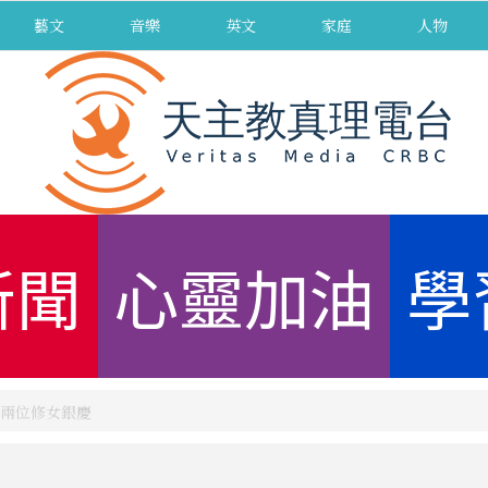
藝文
音樂
英文
家庭
人物
新聞
心靈加油
學
兩位修女銀慶