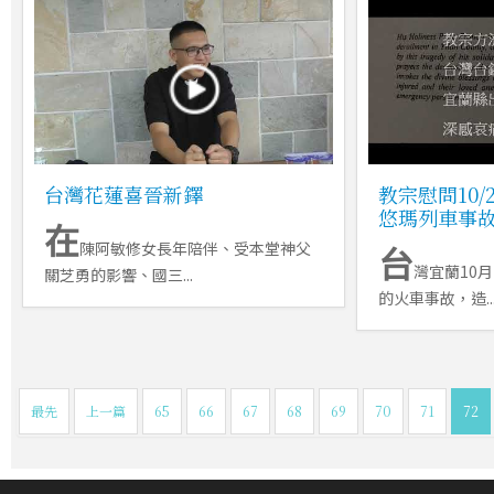
台灣花蓮喜晉新鐸
教宗慰問10
悠瑪列車事
在
陳阿敏修女長年陪伴、受本堂神父
台
灣宜蘭10
關芝勇的影響、國三...
的火車事故，造..
最先
上一篇
65
66
67
68
69
70
71
72