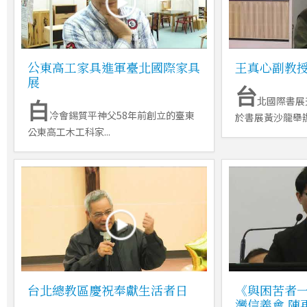
公東高工家具進軍臺北國際家具
王真心副教
展
台
白
北國際書展
冷會錫質平神父58年前創立的臺東
於書展黃沙龍舉辦.
公東高工木工科家...
台北總教區慶祝奉獻生活者日
《與困苦者
灣信義會 陳