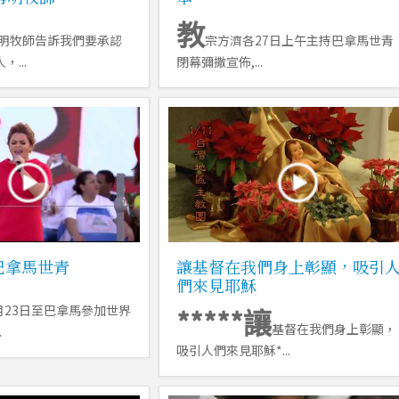
教
明牧師告訴我們要承認
宗方濟各27日上午主持巴拿馬世青
...
閉幕彌撒宣佈,...
9巴拿馬世青
讓基督在我們身上彰顯，吸引
們來見耶穌
月23日至巴拿馬參加世界
*****讓
基督在我們身上彰顯，
.
吸引人們來見耶穌*...