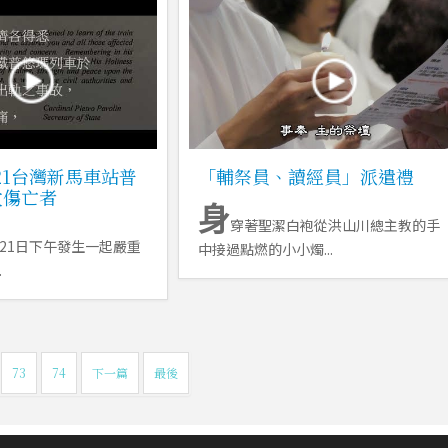
/21台灣新馬車站普
「輔祭員、讀經員」派遣禮
故傷亡者
身
穿著聖潔白袍從洪山川總主教的手
月21日下午發生一起嚴重
中接過點燃的小小燭...
.
73
74
下一篇
最後