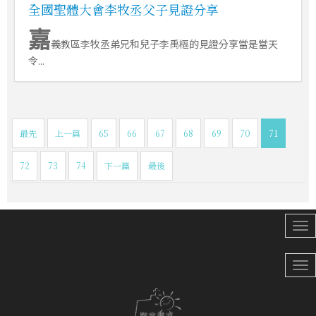
全國聖體大會李牧丞父子見證分享
嘉
義教區李牧丞弟兄和兒子李禹樞的見證分享當是當天
令...
最先
上一篇
65
66
67
68
69
70
71
72
73
74
下一篇
最後