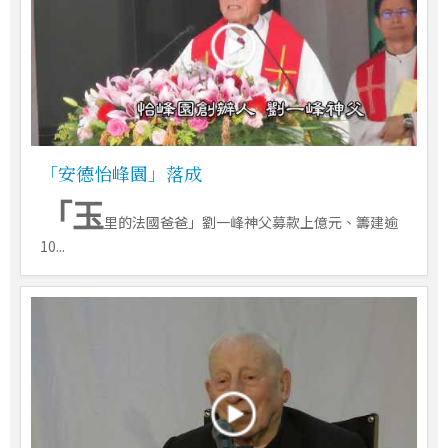
「安德怡峰園」落成
「玉
里的法國爸爸」劉一峰神父募款上億元、籌建逾
10...