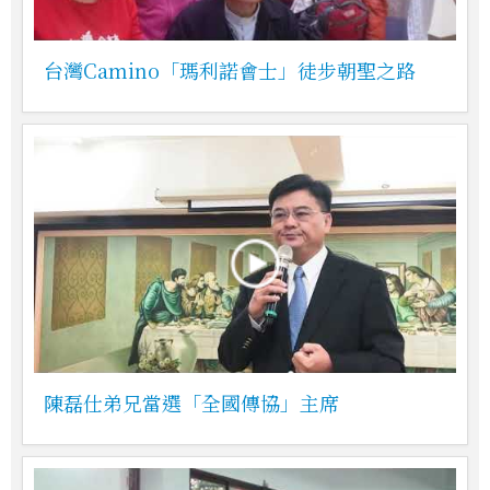
台灣Camino「瑪利諾會士」徒步朝聖之路
陳磊仕弟兄當選「全國傳協」主席