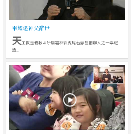
畢耀遠神父辭世
天
主教嘉義教區所屬雲林縣虎尾若瑟醫創辦人之一畢耀
遠...