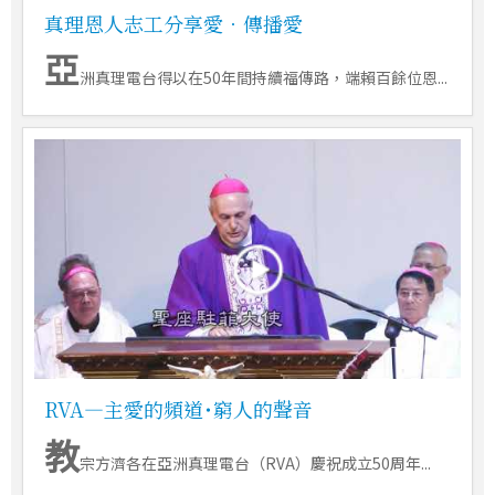
真理恩人志工分享愛．傳播愛
亞
洲真理電台得以在50年間持續福傳路，端賴百餘位恩...
RVA―主愛的頻道˙窮人的聲音
教
宗方濟各在亞洲真理電台（RVA）慶祝成立50周年...