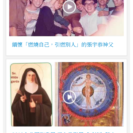
緬懷「燃燒自己，引燃別人」的張宇恭神父