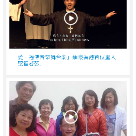
「愛‧福傳音樂舞台劇」緬懷香港首位聖人
「聖福若瑟」