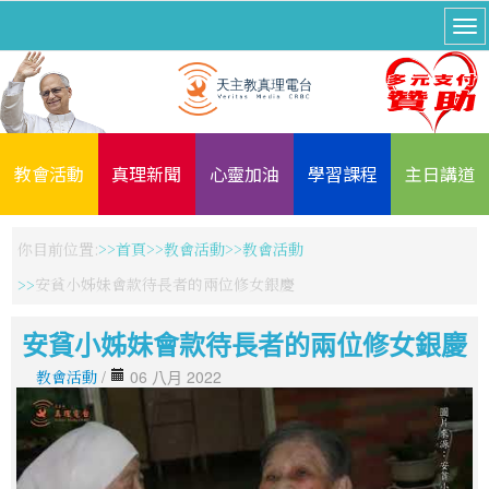
教會活動
真理新聞
心靈加油
學習課程
主日講道
你目前位置:
首頁
教會活動
教會活動
安貧小姊妹會款待長者的兩位修女銀慶
安貧小姊妹會款待長者的兩位修女銀慶
教會活動
/
06 八月 2022