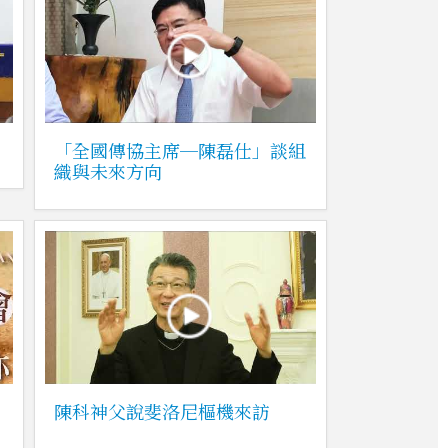
「全國傳協主席─陳磊仕」談組
織與未來方向
陳科神父說斐洛尼樞機來訪