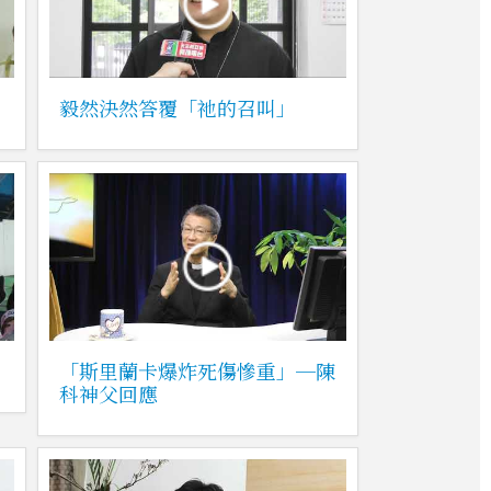
毅然決然答覆「祂的召叫」
「斯里蘭卡爆炸死傷慘重」─陳
科神父回應