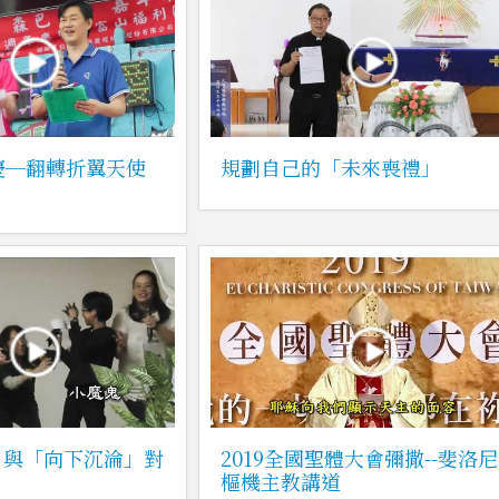
慶─翻轉折翼天使
規劃自己的「未來喪禮」
」與「向下沉淪」對
2019全國聖體大會彌撒--斐洛尼
樞機主教講道