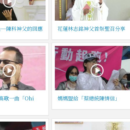
過─陳科神父的回應
花蓮林志銘神父首祭聖召分享
高歌一曲「Ohi
媽媽盟給「蔡總統陳情信」