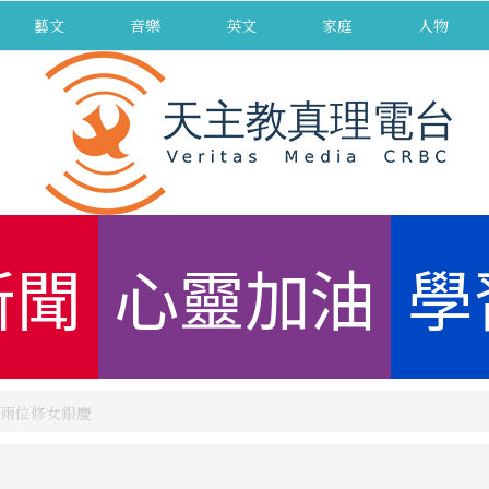
藝文
音樂
英文
家庭
人物
新聞
心靈加油
學
兩位修女銀慶