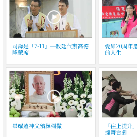
司鐸是「7-11」─教廷代辦高德
愛維20周年
隆蒙席
的人生
畢耀遠神父殯葬彌撒
「往上提升
撞舞台劇