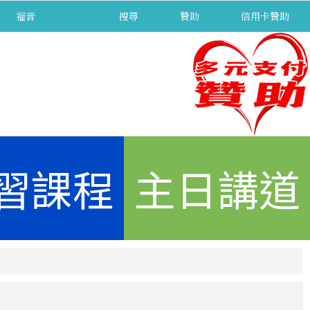
福音
separator
搜尋
贊助
信用卡贊助
習課程
主日講道