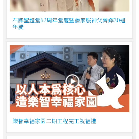
石牌聖體堂62周年堂慶暨潘家駿神父晉鐸30週
年慶
樂智幸福家園二期工程完工祝福禮