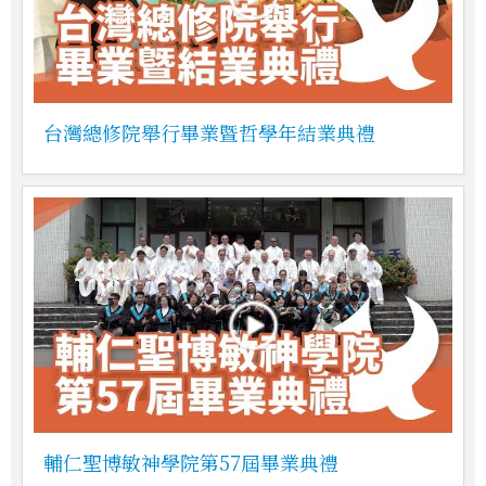
台灣總修院舉行畢業暨哲學年結業典禮
輔仁聖博敏神學院第57屆畢業典禮