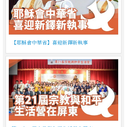
【耶穌會中華省】喜迎新鐸新執事