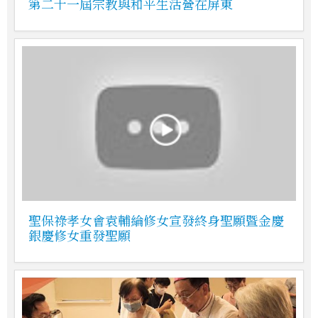
第二十一屆宗教與和平生活營在屏東
聖保祿孝女會袁輔綸修女宣發終身聖願暨金慶
銀慶修女重發聖願