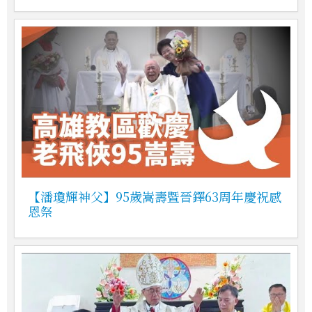
【潘瓊輝神父】95歲嵩壽暨晉鐸63周年慶祝感
恩祭