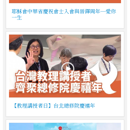
耶穌會中華省慶祝會士入會與晉鐸周年─愛你
一生
【教理講授者日】台北總修院慶禧年