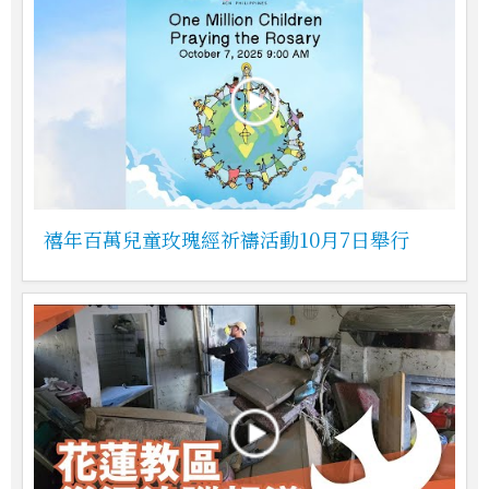
禧年百萬兒童玫瑰經祈禱活動10月7日舉行