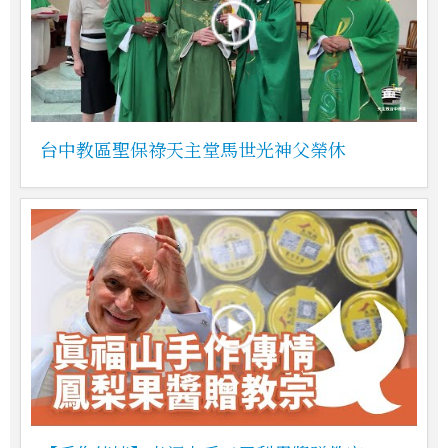
台中教區聖保祿天主堂馬世光神父榮休