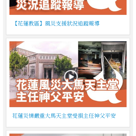
【花蓮教區】風災支援狀況追蹤報導
花蓮災情嚴重大馬天主堂受損主任神父平安