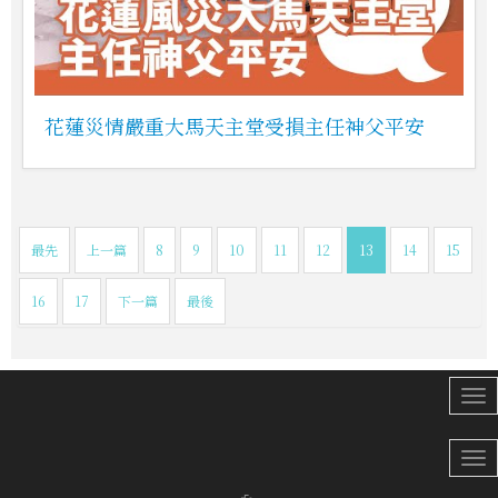
花蓮災情嚴重大馬天主堂受損主任神父平安
最先
上一篇
8
9
10
11
12
13
14
15
16
17
下一篇
最後