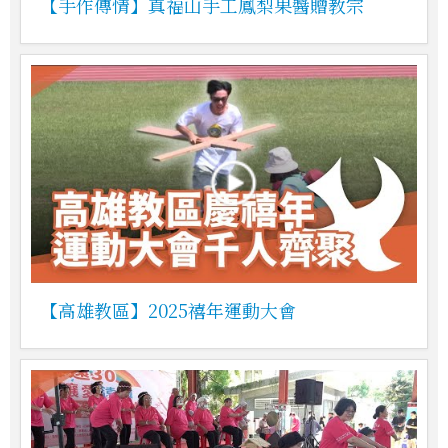
【手作傳情】真福山手工鳳梨果醬贈教宗
【高雄教區】2025禧年運動大會