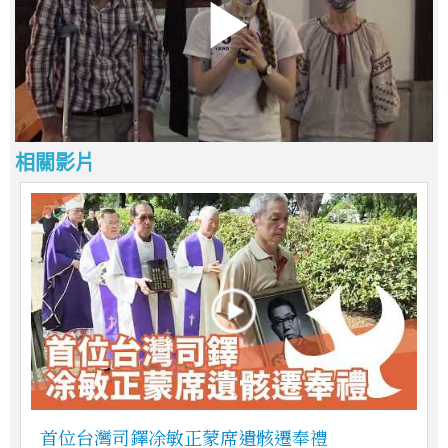
相關影片
首位台灣司鐸凃敏正蒙席遺骸遷奉禮