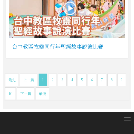
台中教區牧靈同行年聖經故事說演比賽
最先
上一篇
1
2
3
4
5
6
7
8
9
10
下一篇
最後