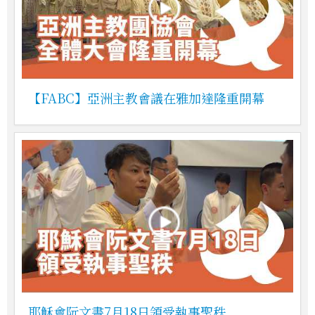
【FABC】亞洲主教會議在雅加達隆重開幕
耶穌會阮文書7月18日領受執事聖秩