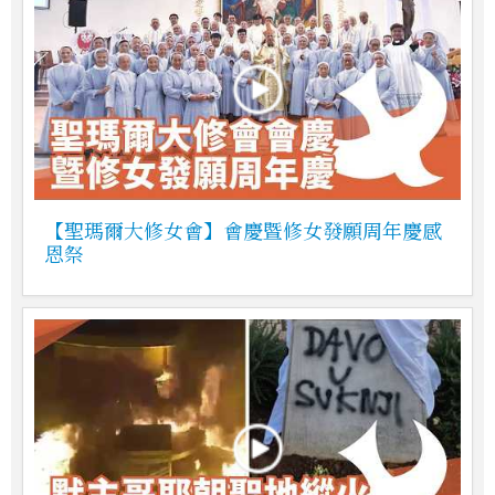
【聖瑪爾大修女會】會慶暨修女發願周年慶感
恩祭