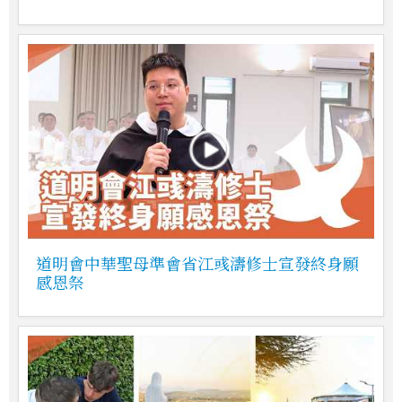
道明會中華聖母準會省江彧濤修士宣發終身願
感恩祭