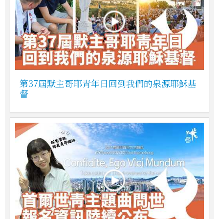
第37屆默主哥耶青年日回到我們的泉源耶穌基
督