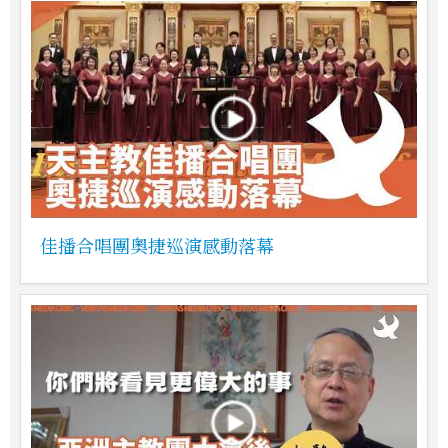
佳播合唱團奧捷巡演感動落幕