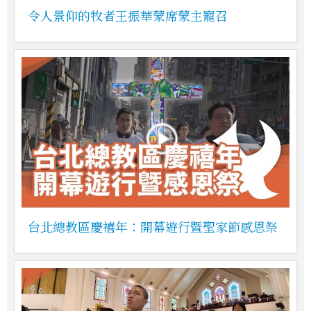
令人景仰的牧者王振華蒙席蒙主寵召
台北總教區慶禧年：開幕遊行暨聖家節感恩祭