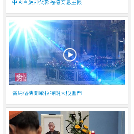
中國百歲神父郭福德安息主懷
雷納樞機開啟拉特朗大殿聖門