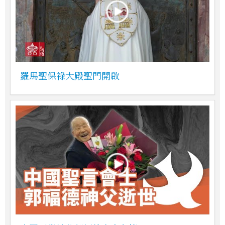
羅馬聖保祿大殿聖門開啟