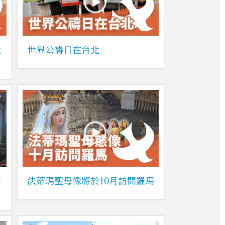
選
世界公禱日在台北
康
法蒂瑪聖母像將於10月訪問羅馬