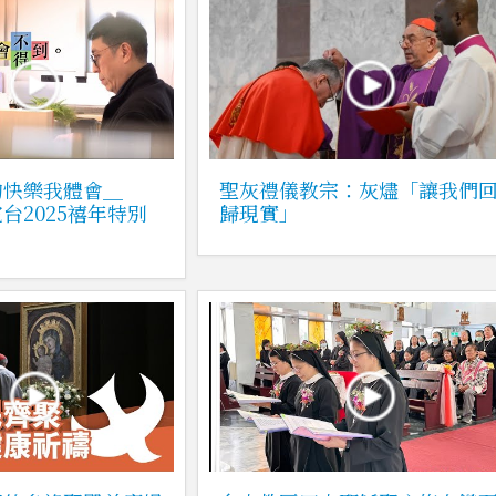
的快樂我體會＿
聖灰禮儀教宗：灰燼「讓我們
台2025禧年特別
歸現實」