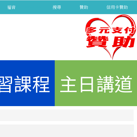
福音
separator
搜尋
贊助
信用卡贊助
習課程
主日講道