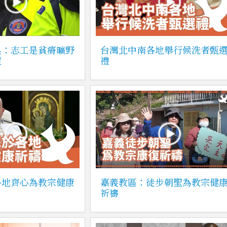
典：志工是貧瘠曠野
台灣北中南各地舉行候洗者甄
號
禮
各地齊心為教宗健康
嘉義教區：徒步朝聖為教宗健
祈禱