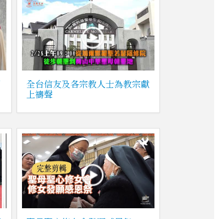
回
全台信友及各宗教人士為教宗獻
上禱聲