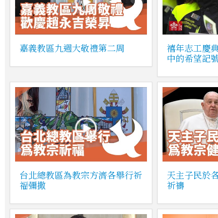
嘉義教區九週大敬禮第二周
禧年志工慶
中的希望記
台北總教區為教宗方濟各舉行祈
天主子民於
福彌撒
祈禱