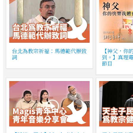
台北為教宗祈福：馬德範代辦致
【神父，你
詞
到。】真理電
節目