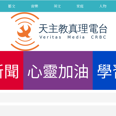
藝文
音樂
英文
家庭
人物
新聞
心靈加油
學