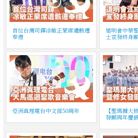
首位台灣司鐸凃敏正蒙席遺骸遷
道明會中華
奉禮
士宣發終身
亞洲真理電台中文部50周年
【聖瑪爾大
發願周年慶