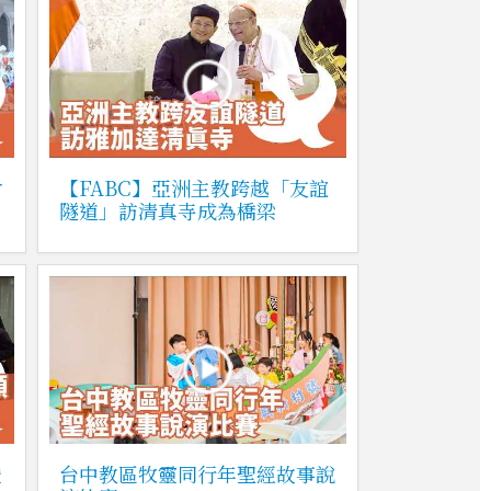
會
【FABC】亞洲主教跨越「友誼
隧道」訪清真寺成為橋梁
暨
台中教區牧靈同行年聖經故事說