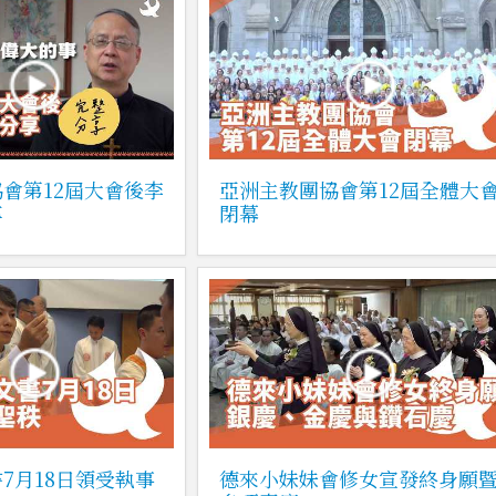
會第12屆大會後李
亞洲主教團協會第12屆全體大
享
閉幕
7月18日領受執事
德來小妹妹會修女宣發終身願