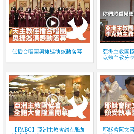
佳播合唱團奧捷巡演感動落幕
亞洲主教團協
克勉主教分
【FABC】亞洲主教會議在雅加
耶穌會阮文書