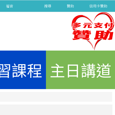
福音
separator
搜尋
贊助
信用卡贊助
習課程
主日講道