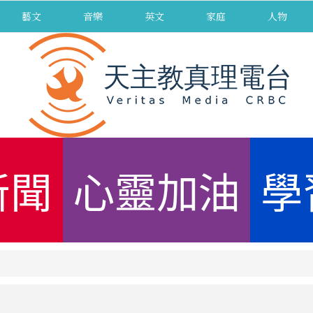
藝文
音樂
英文
家庭
人物
新聞
心靈加油
學