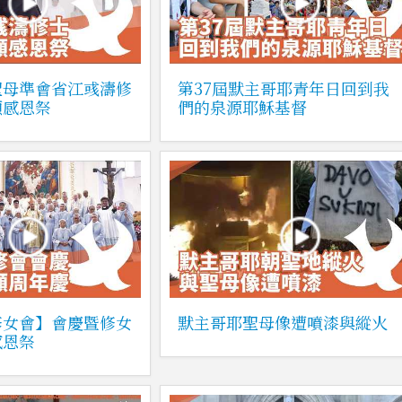
聖母準會省江彧濤修
第37屆默主哥耶青年日回到我
願感恩祭
們的泉源耶穌基督
修女會】會慶暨修女
默主哥耶聖母像遭噴漆與縱火
感恩祭