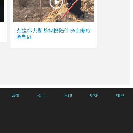
克拉耶夫斯基樞機陪伴烏克蘭度
過聖周
關懷
談心
信仰
聖經
課程