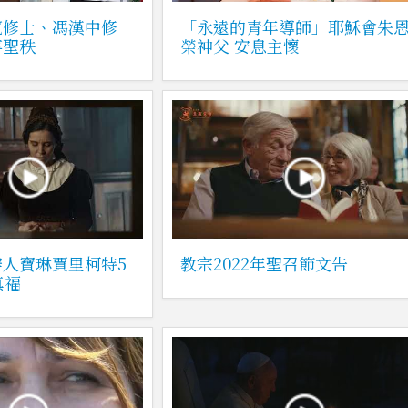
寬修士、馮漢中修
「永遠的青年導師」耶穌會朱
事聖秩
榮神父 安息主懷
人寶琳賈里柯特5
教宗2022年聖召節文告
真福