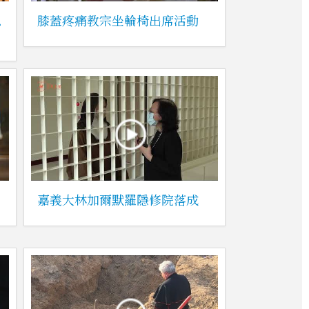
恩
膝蓋疼痛教宗坐輪椅出席活動
嘉義大林加爾默羅隱修院落成