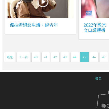
保拉姆姆談生活、說青年
2022年教
文口譯轉播
最先
上一篇
40
41
42
43
44
45
46
47
會員