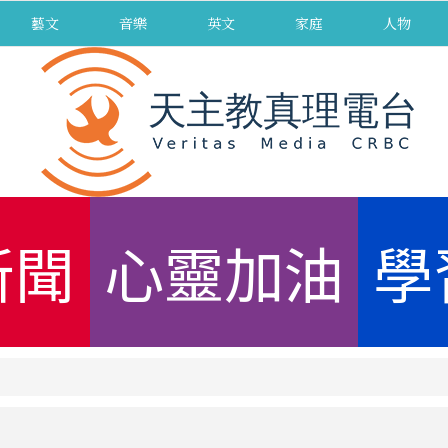
藝文
音樂
英文
家庭
人物
新聞
心靈加油
學