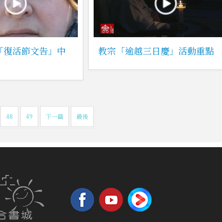
宗「復活節文告」中
教宗「逾越三日慶」活動重點
48
49
下一篇
最後