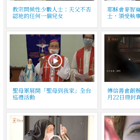
教宗問候性少數人士：天父不否
耶穌會麥智
認祂的任何一個兒女
士，領受執
聖母軍展開「聖母到我家」全台
傳信善會創辦
巡禮活動
月22日冊封