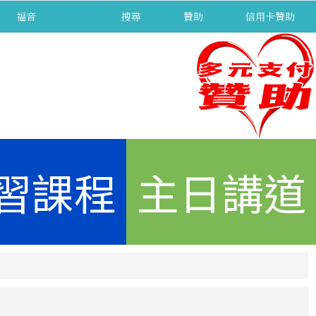
福音
separator
搜尋
贊助
信用卡贊助
習課程
主日講道