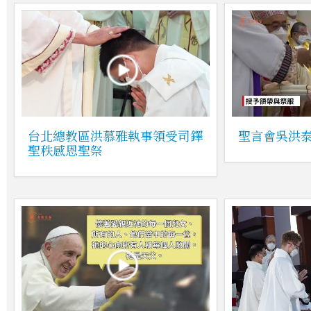
台北總教區洪慕雅執事領受司鐸
聖言會吳洪
聖秩感恩聖祭