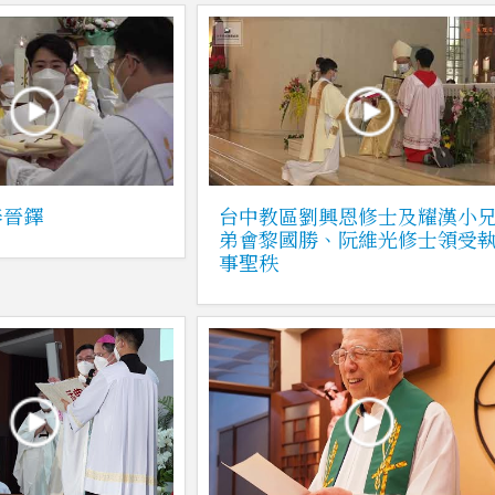
泰晉鐸
台中教區劉興恩修士及耀漢小
弟會黎國勝、阮維光修士領受
事聖秩