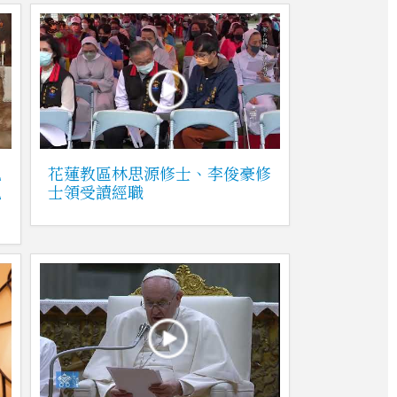
兄
花蓮教區林思源修士、李俊豪修
執
士領受讀經職