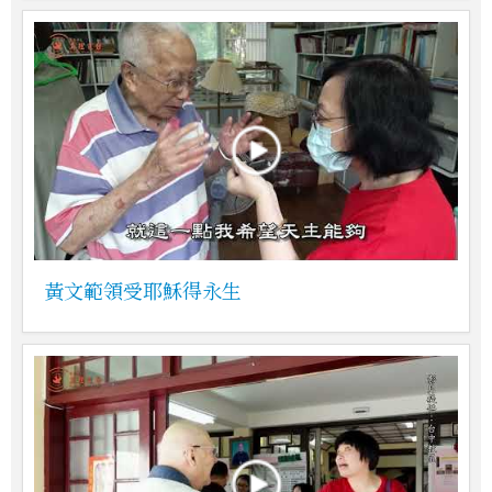
黃文範領受耶穌得永生