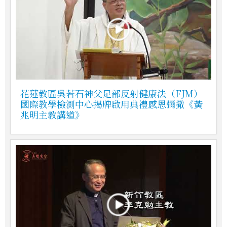
花蓮教區吳若石神父足部反射健康法（FJM）
國際教學檢測中心揭牌啟用典禮感恩彌撒《黃
兆明主教講道》