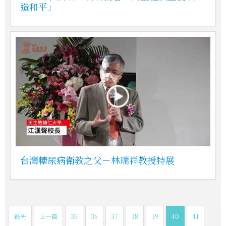
造和平」
台灣糖尿病衛教之父－林瑞祥教授特展
最先
上一篇
35
36
37
38
39
40
41