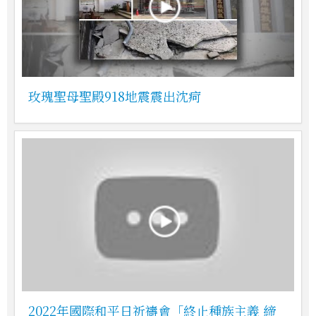
玫瑰聖母聖殿918地震震出沈疴
2022年國際和平日祈禱會「終止種族主義 締