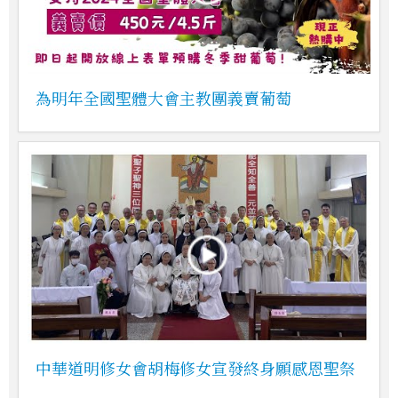
為明年全國聖體大會主教團義賣葡萄
中華道明修女會胡梅修女宣發終身願感恩聖祭