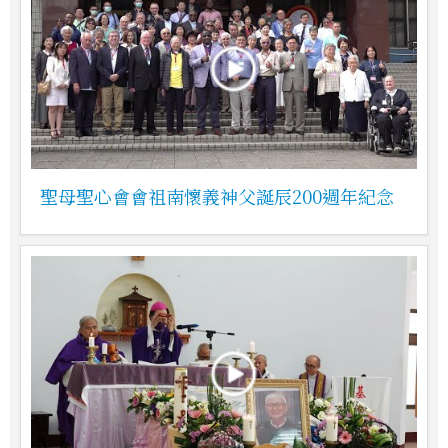
聖母聖心會會祖南懷義神父誕辰200週年紀念