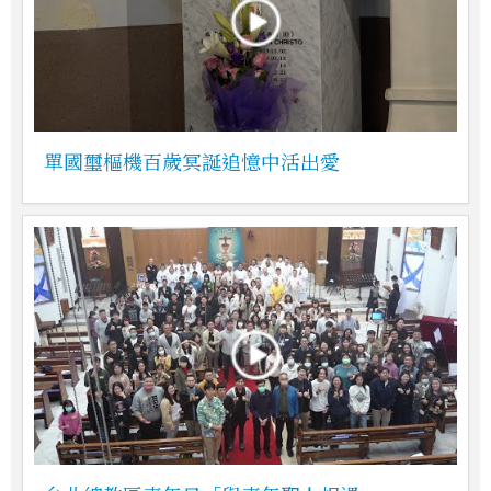
單國璽樞機百歲冥誕追憶中活出愛