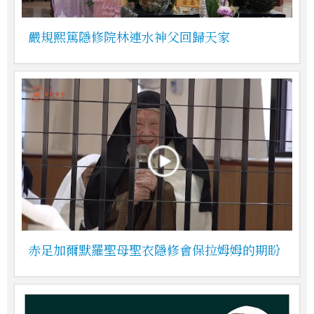
嚴規熙篤隱修院林連水神父回歸天家
赤足加爾默羅聖母聖衣隱修會保拉姆姆的期盼