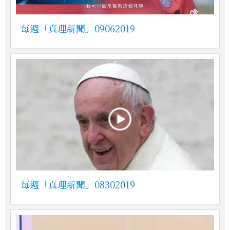
每週「真理新聞」09062019
每週「真理新聞」08302019