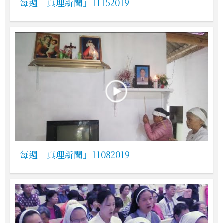
每週「真理新聞」11152019
每週「真理新聞」11082019