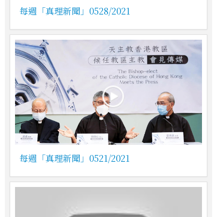
每週「真理新聞」0528/2021
每週「真理新聞」0521/2021