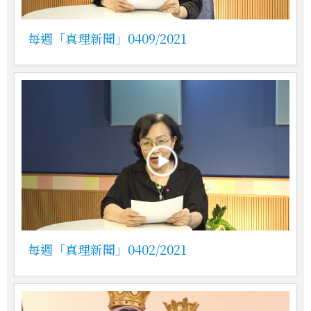
每週「真理新聞」0409/2021
每週「真理新聞」0402/2021