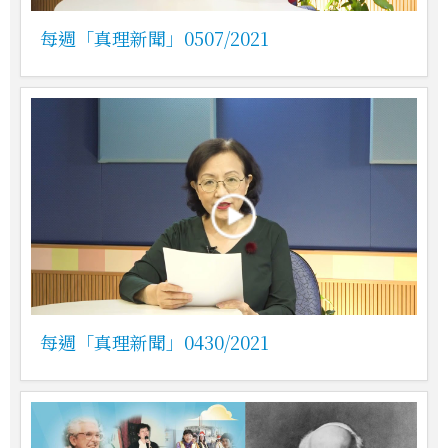
每週「真理新聞」0507/2021
每週「真理新聞」0430/2021