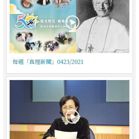
每週「真理新聞」0423/2021