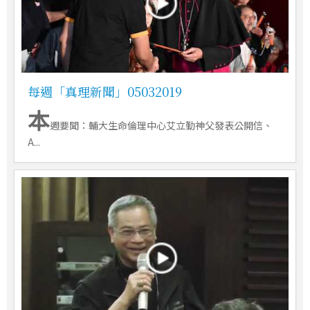
每週「真理新聞」05032019
本
週要聞：輔大生命倫理中心艾立勤神父發表公開信、
A...