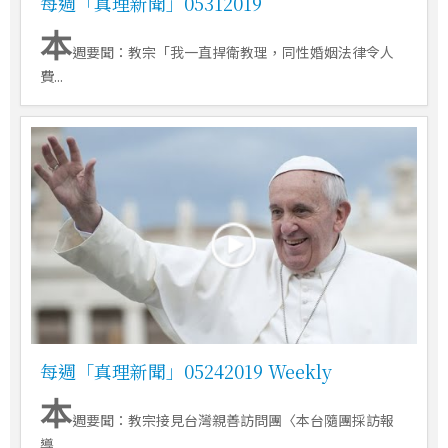
每週「真理新聞」05312019
本
週要聞：教宗「我一直捍衛教理，同性婚姻法律令人
費...
每週「真理新聞」05242019 Weekly
本
週要聞：教宗接見台灣親善訪問團〈本台隨團採訪報
導...