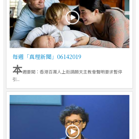
每週「真理新聞」06142019
本
週要聞：香港百萬人上街請願天主教會聲明要求暫停
引...