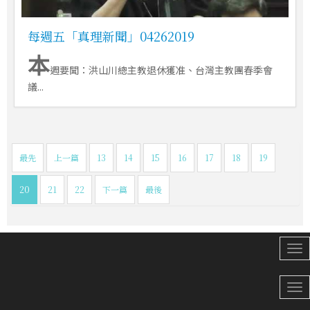
每週五「真理新聞」04262019
本
週要聞：洪山川總主教退休獲准、台灣主教團春季會
議...
最先
上一篇
13
14
15
16
17
18
19
20
21
22
下一篇
最後