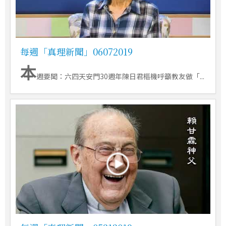
每週「真理新聞」06072019
本
週要聞：六四天安門30週年陳日君樞機呼籲教友做「...