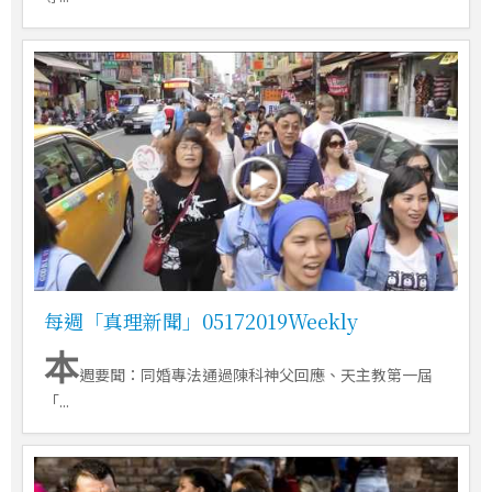
每週「真理新聞」05172019Weekly
本
週要聞：同婚專法通過陳科神父回應、天主教第一屆
「...