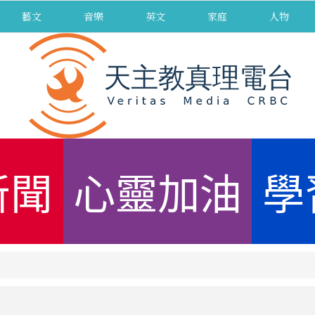
藝文
音樂
英文
家庭
人物
新聞
心靈加油
學