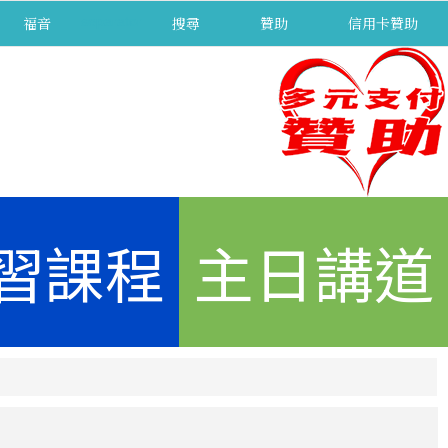
福音
separator
搜尋
贊助
信用卡贊助
習課程
主日講道