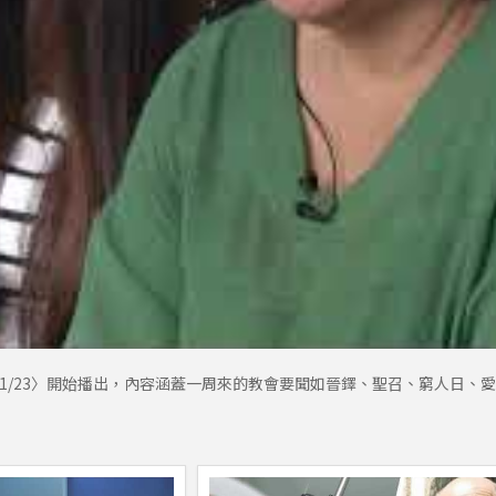
1/23〉開始播出，內容涵蓋一周來的教會要聞如晉鐸、聖召、窮人日、