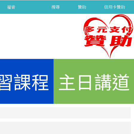
福音
separator
搜尋
贊助
信用卡贊助
習課程
主日講道