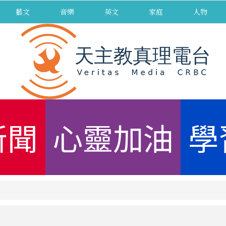
藝文
音樂
英文
家庭
人物
新聞
心靈加油
學