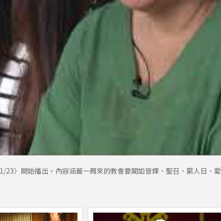
1/23〉開始播出，內容涵蓋一周來的教會要聞如晉鐸、聖召、窮人日、