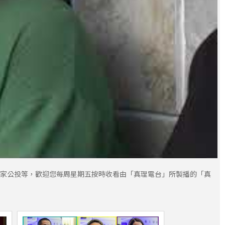
愛家公投等，歡迎您每周星期五按時收看由「真理電台」所製播的「真