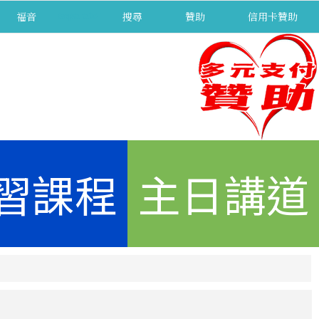
福音
separator
搜尋
贊助
信用卡贊助
習課程
主日講道