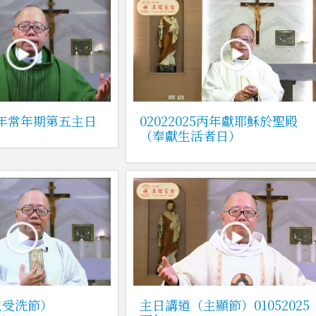
5丙年常年期第五主日
02022025丙年獻耶穌於聖殿
（奉獻生活者日）
主受洗節）
主日講道（主顯節）01052025