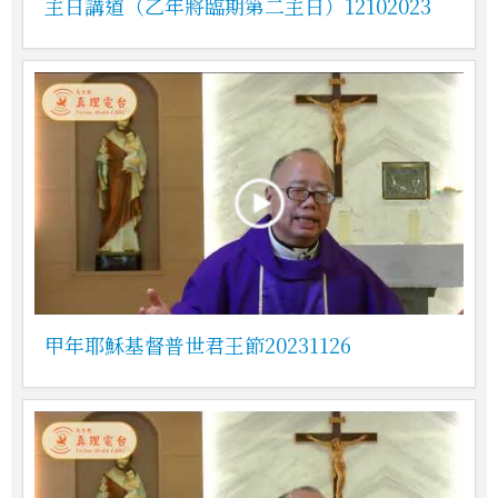
主日講道（乙年將臨期第二主日）12102023
甲年耶穌基督普世君王節20231126