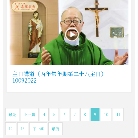
主日講道（丙年常年期第二十八主日）
10092022
最先
上一篇
4
5
6
7
8
9
10
11
12
13
下一篇
最後