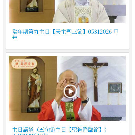
常年期第九主日【天主聖三節】05312026 甲
年
主日講道（五旬節主日【聖神降臨節】）