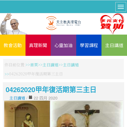
教會活動
真理新聞
心靈加油
學習課程
主日講道
你目前位置:
首頁
主日講道
主日講道
04262020甲年復活期第三主日
04262020甲年復活期第三主日
主日講道
/
22 四月 2020