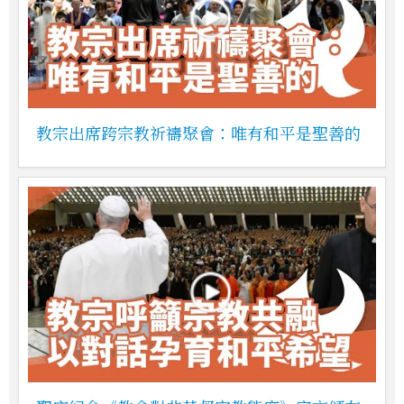
教宗出席跨宗教祈禱聚會：唯有和平是聖善的