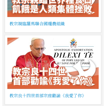
教宗親臨羅馬聯合國糧農組織
教宗良十四世首部宗座勸諭《我愛了你》