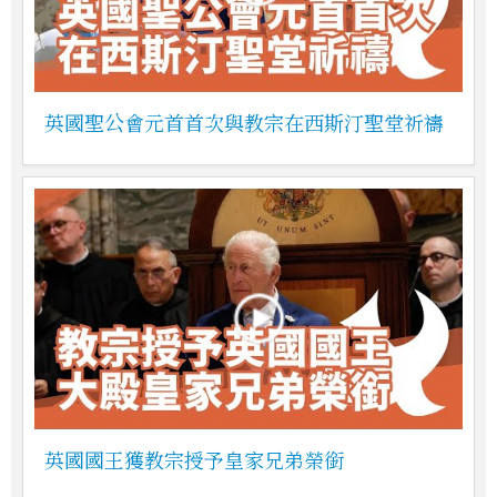
英國聖公會元首首次與教宗在西斯汀聖堂祈禱
英國國王獲教宗授予皇家兄弟榮銜