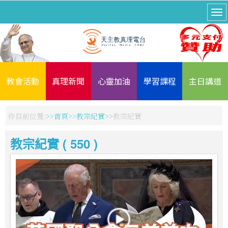
教會活動
真理新聞
心靈加油
學習課程
主日講道
你目前位置:
首頁
教宗紀實
教宗紀實
教宗紀實 ( 550 )