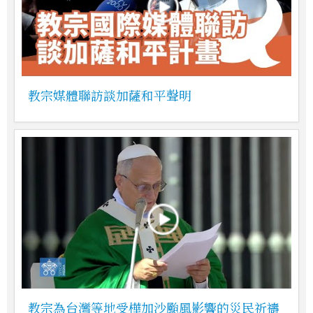
教宗媒體聯訪談加薩和平聲明
教宗為台灣等地受樺加沙颱風影響的災民祈禱