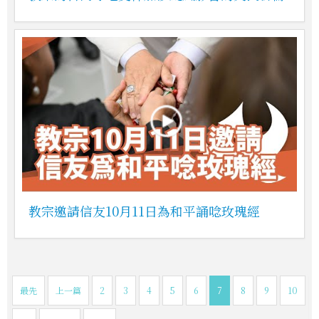
教宗邀請信友10月11日為和平誦唸玫瑰經
最先
上一篇
2
3
4
5
6
7
8
9
10