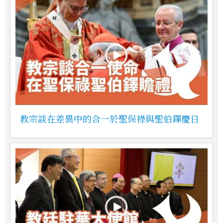
教宗談在差異中的合一於聖保祿與聖伯鐸慶日