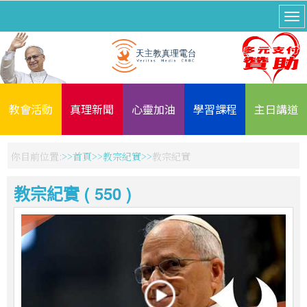
教會活動
真理新聞
心靈加油
學習課程
主日講道
你目前位置:
首頁
教宗紀實
教宗紀實
教宗紀實 ( 550 )