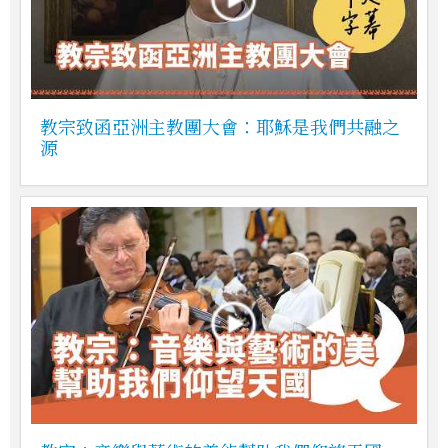
教宗致函亞洲主教團大會：耶穌是我們共融之
源