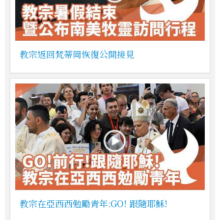
教宗返回梵蒂岡恢復公開接見
教宗在亞西西勉勵青年:GO! 跟隨耶穌!