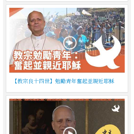
【教宗良十四世】勉勵青年奮起並親近耶穌