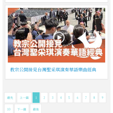
教宗公開接見台灣聖采琪演奏華語樂曲經典
最先
上一篇
1
2
3
4
5
6
7
8
9
10
下一篇
最後