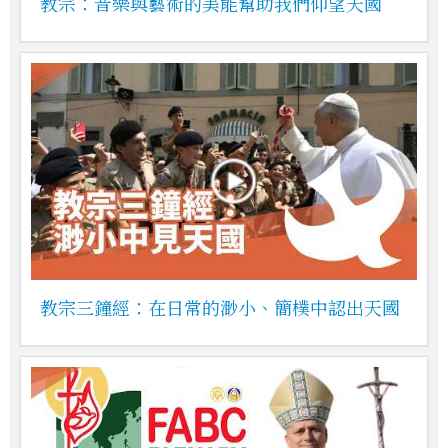
教宗：音樂與藝術的美能幫助我們仰望天國
教宗三鐘經：在日常的渺小、簡樸中認出天國