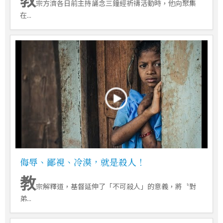
宗方濟各日前主持誦念三鐘經祈禱活動時，他向聚集
在...
侮辱、鄙視、冷漠，就是殺人！
教
宗解釋道，基督延伸了「不可殺人」的意義，將〝對
弟...