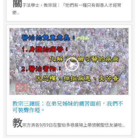
關
于法學士，教宗說：「他們有一種只有假善人才經常
使...
教宗三鐘經：在弟兄姊妹的痛苦面前，我們不
可裝聾作啞。
教
宗方濟各9月9日在聖伯多祿廣場上帶領朝聖信友誦唸...