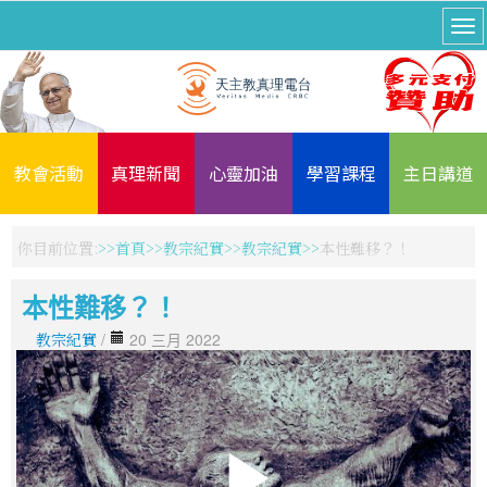
教會活動
真理新聞
心靈加油
學習課程
主日講道
你目前位置:
首頁
教宗紀實
教宗紀實
本性難移？！
本性難移？！
教宗紀實
/
20 三月 2022