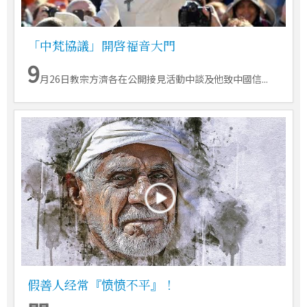
「中梵協議」開啓福音大門
9
月26日教宗方濟各在公開接見活動中談及他致中國信...
假善人经常『愤愤不平』！